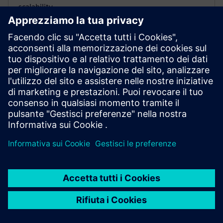
scalability.
MECHANICAL AND MANUFACTURING SIMULATION