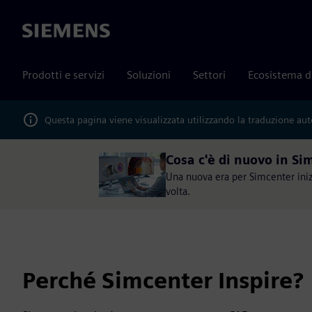
Siemens
Prodotti e servizi
Soluzioni
Settori
Ecosistema d
Questa pagina viene visualizzata utilizzando la traduzione au
Cosa c'è di nuovo in S
Una nuova era per Simcenter inizi
volta.
Perché Simcenter Inspire?