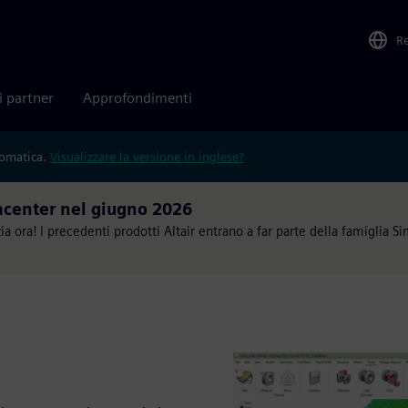
R
i partner
Approfondimenti
tomatica.
Visualizzare la versione in inglese?
imcenter nel giugno 2026
a ora! I precedenti prodotti Altair entrano a far parte della famiglia S