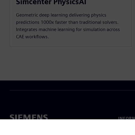
Simcenter PhysicsAI
Geometric deep learning delivering physics
predictions 1000x faster than traditional solvers.
Integrates machine learning for simulation across
CAE workflows.
INFORM
Chi sia