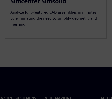
Simcenter Simsolid
Analyze fully-featured CAD assemblies in minutes
by eliminating the need to simplify geometry and
meshing.
AZIONI SU SIEMENS
INFORMAZIONI
METTI
SULL'AZIENDA
mo
Contat