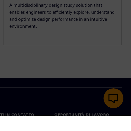
A multidisciplinary design study solution that
enables engineers to efficiently explore, understand
and optimize design performance in an intuitive
environment.
TI IN CONTATTO
OPPORTUNITÀ DI LAVORO
ti
Lavori e opportunità di