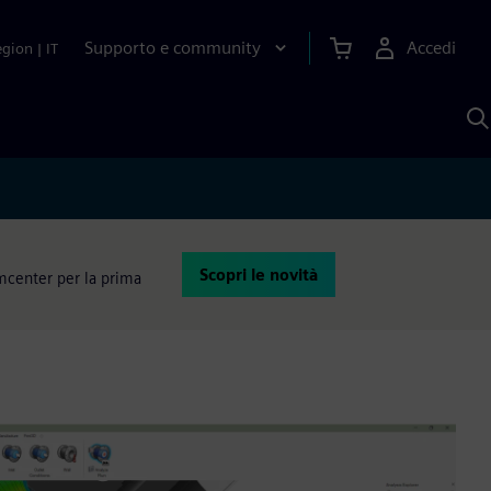
Supporto e community
Accedi
egion
|
IT
C
c
S
A
Scopri le novità
imcenter per la prima