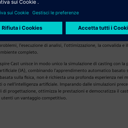
e della fusione di metalli completo, robusto e facile da usare per
pplicato nelle prime fasi del ciclo di progettazione delle parti, rid
ostose e dispendiose in termini di tempo tra progettazione e pro
 supporta un'ampia gamma di processi e condizioni di casting, ai
dere decisioni più intelligenti per migliorare la qualità e la reddit
suo approccio incentrato sulla geometria e sulle parti semplifica l
roblemi, l'esecuzione di analisi, l'ottimizzazione, la convalida e il 
 ambiente completo.
spire Cast unisce in modo unico la simulazione di casting con la 
 artificiale (IA), combinando l'apprendimento automatico basato s
basata sulla fisica, non è richiesta una profonda esperienza nei m
ti o nell'intelligenza artificiale. Imparando dalle simulazioni prec
cli di progettazione, ottimizza le prestazioni e democratizza il cas
i utenti un vantaggio competitivo.