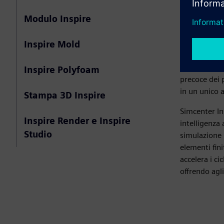
di simulazion
Modulo Inspire
ed esperti. A
iterazioni c
Inspire Cast
Inspire Mold
utenti a pren
prodotti. Il 
Inspire Polyfoam
precoce dei p
in un unico
Stampa 3D Inspire
Simcenter In
Inspire Render e Inspire
intelligenza
Studio
simulazione 
elementi fini
accelera i ci
offrendo agl