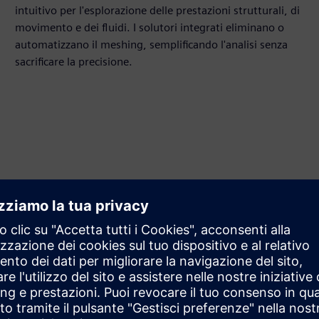
intuitivo per l'esplorazione delle prestazioni strutturali, di
movimento e dei fluidi. I solutori integrati eliminano o
automatizzano il meshing, semplificando l'analisi senza
sacrificare la precisione.
nter Inspire Cast
ne ibrida avanzata
sti di prodotto agli ingegneri di fonderia, Simcenter Inspire Cast