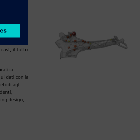
 principianti
uce le
duzione.
utando gli
ività dei
a risoluzione
cast, il tutto
pratica
ui dati con la
etodi agli
edenti,
ting design,