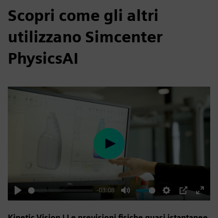
Scopri come gli altri
utilizzano Simcenter
PhysicsAI
Play
-03:08
Play
Mute
Settings
PIP
Enter
fulls
Kinetic Vision | Le previsioni fisiche quasi istantanee