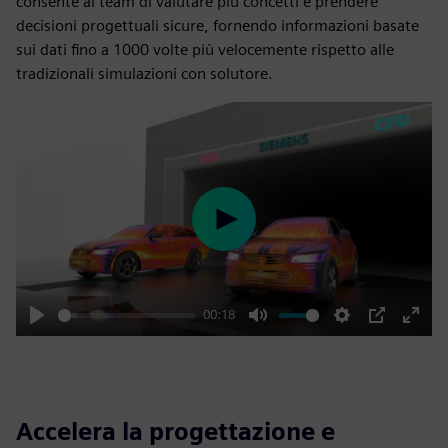
consente ai team di valutare più concetti e prendere
decisioni progettuali sicure, fornendo informazioni basate
sui dati fino a 1000 volte più velocemente rispetto alle
tradizionali simulazioni con solutore.
Play
00:18
Play
Mute
Settings
PIP
Enter
fulls
Accelera la progettazione e