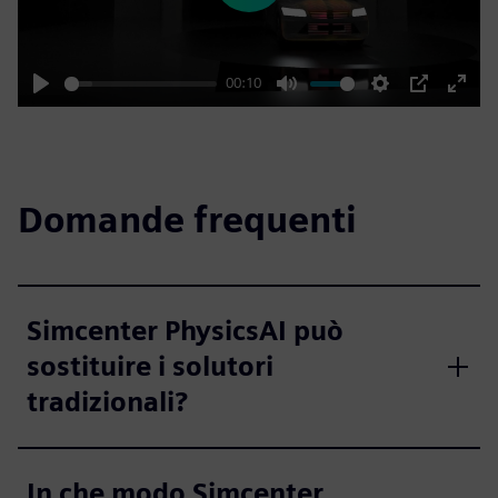
00:10
Play
Mute
Settings
PIP
Enter
fulls
Domande frequenti
Simcenter PhysicsAI può
sostituire i solutori
tradizionali?
In che modo Simcenter