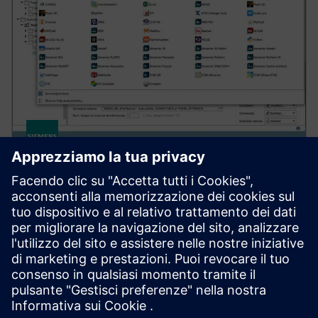
SIMCENTER
Simcenter HEEDS
Automates design exploration and optimization by
connecting CAD and CAE tools to evaluate more
concepts faster and at lower cost.