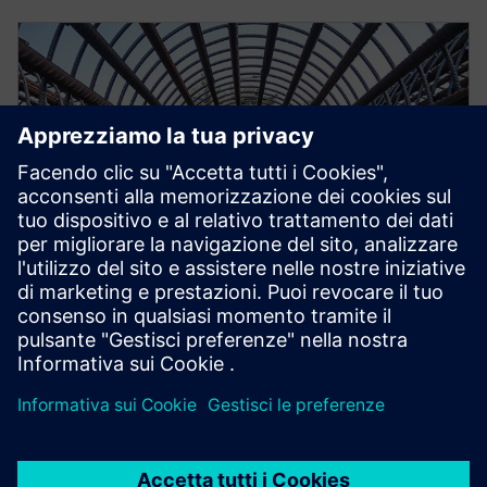
STRUCTURAL ANALYSIS FOR AEC
Simcenter S-Frame Foundation
Structural design software for deep and shallow