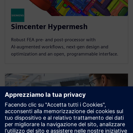
Simcenter Hypermesh
Robust FEA pre‑ and post‑processor with
AI‑augmented workflows, next‑gen design and
optimization and an open, programmable interface.