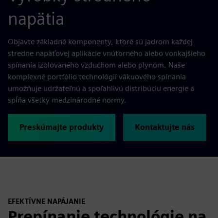
napätia
Objavte základné komponenty, ktoré sú jadrom každej
stredne napäťovej aplikácie vnútorného alebo vonkajšieho
spínania izolovaného vzduchom alebo plynom. Naše
komplexné portfólio technológií vákuového spínania
umožňuje udržateľnú a spoľahlivú distribúciu energie a
spĺňa všetky medzinárodné normy.
Preskúmajte produkty
Kontaktujte nás
EFEKTÍVNE NAPÁJANIE
Prepínanie technológie na