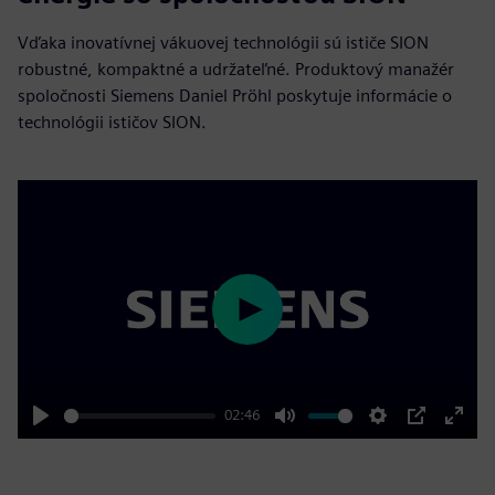
Vďaka inovatívnej vákuovej technológii sú ističe SION
robustné, kompaktné a udržateľné. Produktový manažér
spoločnosti Siemens Daniel Pröhl poskytuje informácie o
technológii ističov SION.
Play
02:46
Play
Mute
Settings
PIP
Enter
fulls