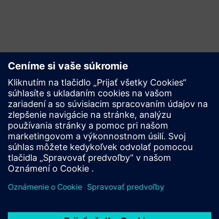
Objavte možnosti
Preskúmajte produkty
Kontaktujte nás