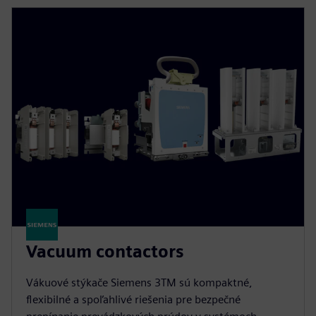
Vacuum contactors
Vákuové stýkače Siemens 3TM sú kompaktné,
flexibilné a spoľahlivé riešenia pre bezpečné