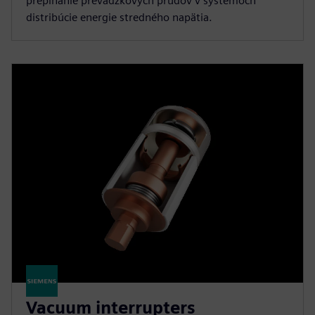
prepínanie prevádzkových prúdov v systémoch
distribúcie energie stredného napätia.
Vacuum interrupters