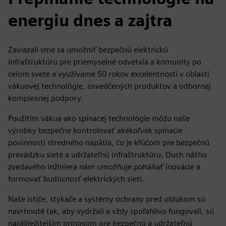
energiu dnes a zajtra
Zaviazali sme sa umožniť bezpečnú elektrickú
infraštruktúru pre priemyselné odvetvia a komunity po
celom svete a využívame 50 rokov excelentnosti v oblasti
vákuovej technológie, osvedčených produktov a odbornej
komplexnej podpory.
Použitím vákua ako spínacej technológie môžu naše
výrobky bezpečne kontrolovať akékoľvek spínacie
povinnosti stredného napätia, čo je kľúčom pre bezpečnú
prevádzku siete a udržateľnú infraštruktúru. Duch nášho
zvedavého inžiniera nám umožňuje poháňať inovácie a
formovať budúcnosť elektrických sietí.
Naše ističe, stýkače a systémy ochrany pred oblúkom sú
navrhnuté tak, aby vydržali a vždy spoľahlivo fungovali, sú
najdôležitejším prínosom pre bezpečnú a udržateľnú