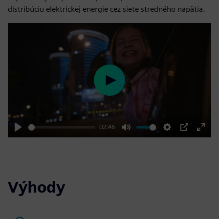
distribúciu elektrickej energie cez siete stredného napätia.
Play
02:46
Play
Mute
Settings
PIP
Enter
fulls
Výhody