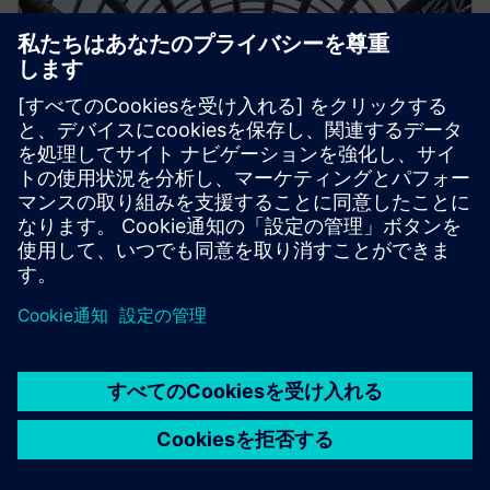
STRUCTURAL ANALYSIS FOR AEC
Simcenter S-Frame Foundation
Structural design software for deep and shallow
foundation analysis and design, supporting civil,
structural and geotechnical engineers.