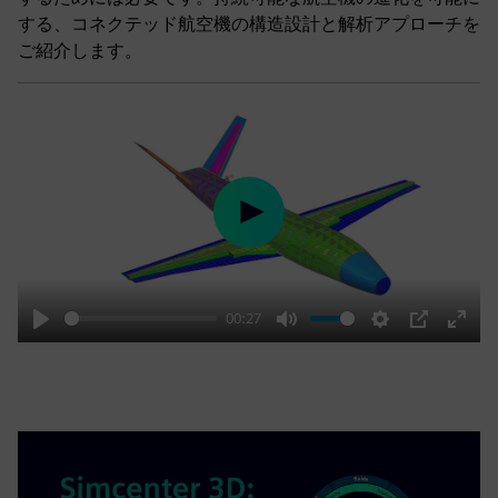
する、コネクテッド航空機の構造設計と解析アプローチを
ご紹介します。
Play
00:27
Play
Mute
Settings
PIP
Enter
fulls