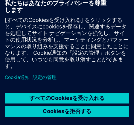
Simcenter Hyperview
A high‑fidelity CAE post‑processing environment
delivering detailed, interactive data visualization and
exploration of FEA and multibody simulation results.