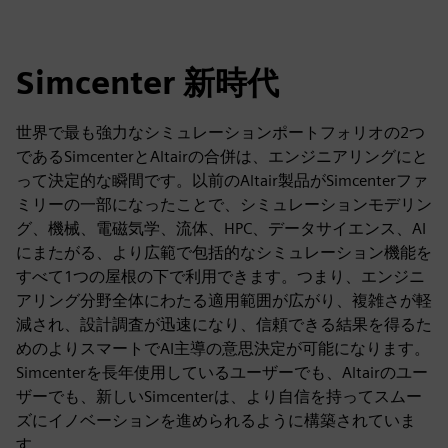
Simcenter 新時代
世界で最も強力なシミュレーションポートフォリオの2つ
であるSimcenterとAltairの合併は、エンジニアリングにと
って決定的な瞬間です。以前のAltair製品がSimcenterファ
ミリーの一部になったことで、シミュレーションモデリン
グ、機械、電磁気学、流体、HPC、データサイエンス、AI
にまたがる、より広範で包括的なシミュレーション機能を
すべて1つの屋根の下で利用できます。つまり、エンジニ
アリング分野全体にわたる適用範囲が広がり、複雑さが軽
減され、設計調査が迅速になり、信頼できる結果を得るた
めのよりスマートでAI主導の意思決定が可能になります。
Simcenterを長年使用しているユーザーでも、Altairのユー
ザーでも、新しいSimcenterは、より自信を持ってスムー
ズにイノベーションを進められるように構築されていま
す。