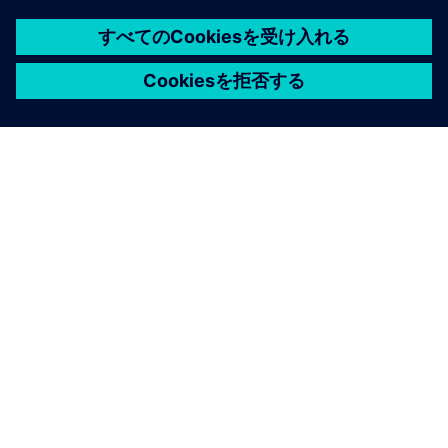
SIMCENTER 新着情報
クロスドメインキーの更新
Select...
Teamcenter Simulation 2606
シミュレーションデータ管理の強化
組み込みのアクテ
ィブワークスペース統合により、PHM MADE内のシー
ムレスなRAMSワークフローを実現しています。
Simcenter HEEDS とのMDAO統合の強化
プロセスの
自動化の視覚化、入力ファイル管理の合理化、研究構
成と結果管理の改善を通じて。