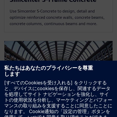
Use Simcenter S-Concrete to design, detail and
optimize reinforced concrete walls, concrete beams,
concrete columns, continuous beams and more.