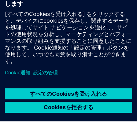
Simcenter Material Data Center
AI-powered material database for managing the
lifecycle of proprietary material data, simulation-
ready solver cards and driving enterprise material
intelligence.