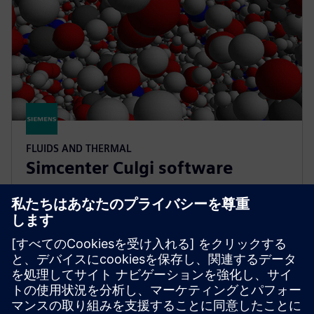
FLUIDS AND THERMAL
Simcenter Culgi software
Engineer novel materials with the desired properties
along the complete lifecycle using multiscale
computational chemistry simulations.