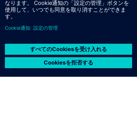
STRUCTURAL SIMULATION
Simcenter Multiscale Designer
Merges the modeling, simulation, uncertainty
quantification, and optimization of composite
material-based structures at multiple spatial and
temporal scales