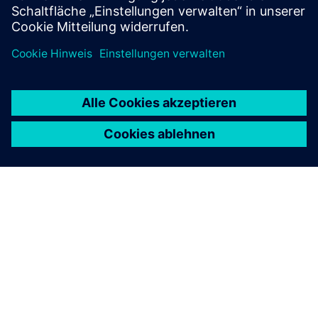
OT-MES-INTEGRATION
OT-MES-Integration mit
Industrial Edge und Siemens
Verbinden Sie Werkstattausrüstung mit Opcenter
mithilfe von Industrial Edge für herstellerunabhängige
OT-Konnektivität, während Connect MOM und das
Automation Gateway MES-Transaktionen und
Datenerfassung abwickeln.