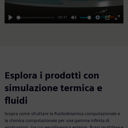
-00:31
Play
Mute
Settings
PIP
Enter
fulls
Esplora i prodotti con
simulazione termica e
fluidi
Scopra come sfruttare la fluidodinamica computazionale e
la chimica computazionale per una gamma infinita di
applicazioni, tra cui aerodinamica esterna, flussi multifase e