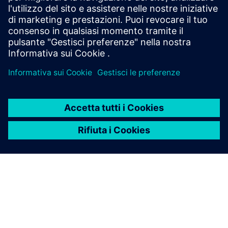
raffreddamento elettronico utilizzando Python, script
XML e macro registrate.