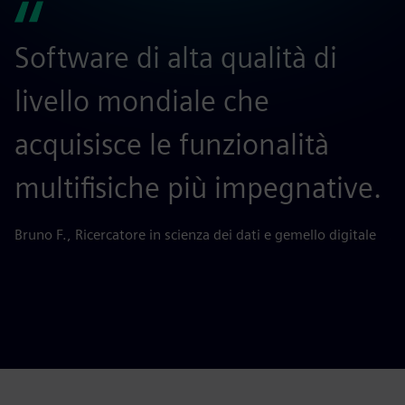
Software di alta qualità di
S
livello mondiale che
C
acquisisce le funzionalità
i
multifisiche più impegnative.
r
Bruno F., Ricercatore in scienza dei dati e gemello digitale
Ju