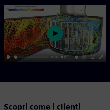
Play
01:16
Play
Mute
Settings
PIP
Enter
fulls
Scopri come i clienti