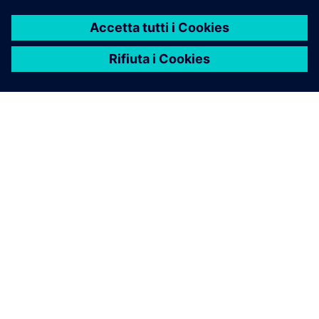
Migliora le prestazioni dei prodotti con il software di
simulazione fluidodinamica computazionale (CFD)
multifisica in condizioni reali.