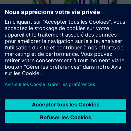
MECHANICAL AND MANUFACTURING SIMULATION
Simcenter Nastran software
Accurately simulate products for structural strength,
vibration and acoustics. Simcenter Nastran is a
premier solver for performance, accuracy and
scalability.