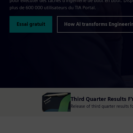
pour exécuter des tâches d'ingénierie de bout en bout. Dis
plus de 600 000 utilisateurs du TIA Portal.
Essai gratuit
How AI transforms Engineeri
Third Quarter Results F
Release of third quarter results 