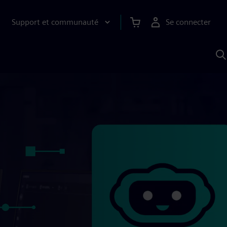
Support et communauté
Se connecter
R
a
S