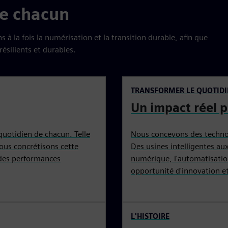
de chacun
à la fois la numérisation et la transition durable, afin que
ésilients et durables.
TRANSFORMER LE QUOTIDI
Un impact réel p
uotidien de chacun. Telle
Nous concevons des technol
ous concrétisons cette
Des usines intelligentes au
 des performances
numérique, l'automatisation
opportunité d'innovation e
L'HISTOIRE