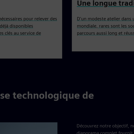
Une longue trad
cessaires pour relever des
D'un modeste atelier dans 
déjà disponibles
mondiale, rares sont les so
s clés au service de
parcours aussi long et réus
se technologique de
Découvrez notre objectif, n
diaporama complet fournit 