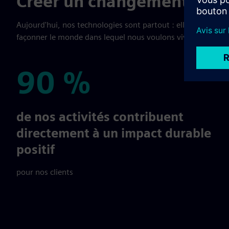
Créer un changement posit
Aujourd'hui, nos technologies sont partout : elles autonomi
façonner le monde dans lequel nous voulons vivre.
90 %
90 %
de nos activités contribuent
directement à un impact durable
positif
pour nos clients