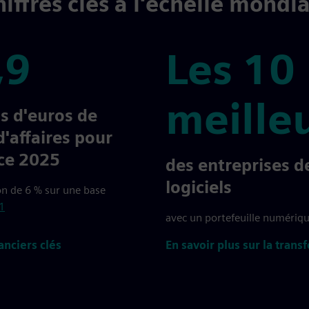
iffres clés à l'échelle mondi
,9
Les 10
meille
ds d'euros de
d'affaires pour
ice 2025
Les 10 meilleures
des entreprises d
logiciels
n de 6 % sur une base
1
avec un portefeuille numériq
nanciers clés