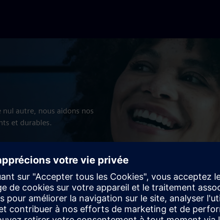
nul autre, nous aidons nos
nts et durables.