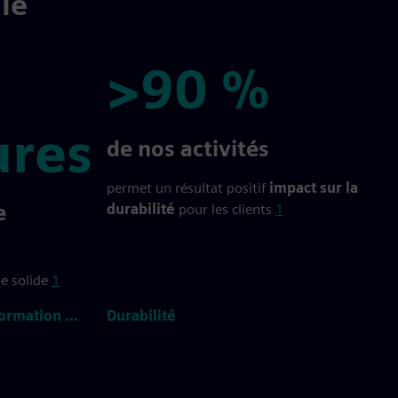
ale
>90 %
ures
>90 %
de nos activités
permet un résultat positif
impact sur la
e
durabilité
pour les clients
1
ue solide
1
En savoir plus sur la transformation numérique
Durabilité