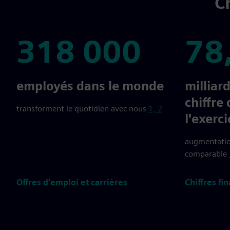
Ch
318 000
78
318 000
78,9
employés dans le monde
milliar
chiffre 
transforment le quotidien avec nous
1, 2
l'exerc
augmentatio
comparable
Offres d'emploi et carrières
Chiffres fi