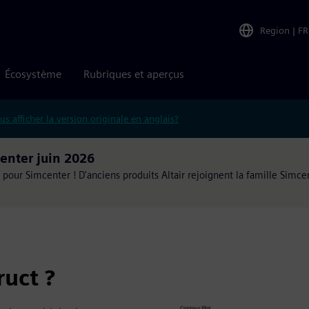
Region
|
FR
Écosystème
Rubriques et aperçus
us afficher la version originale en anglais?
enter juin 2026
 pour Simcenter ! D'anciens produits Altair rejoignent la famille Simce
uct ?