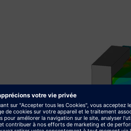
es treillis et des matériaux
oplastiques et hyperélastiques)
 Center™, ou étudiez des