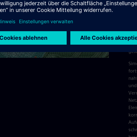
Ele
Geo
Sic
Zeit
auf
aus
ges
Sim
fort
nah
und
Ver
Netz
Ele
kor
Auf
sch
bes