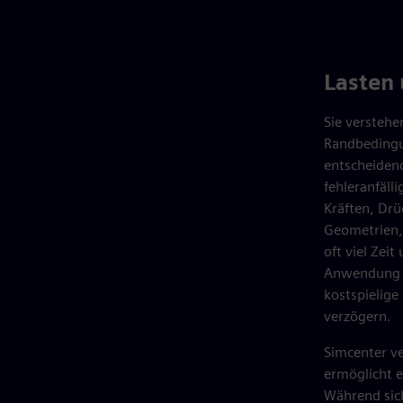
Lasten
Sie verstehe
Randbedingu
entscheidend
fehleranfäll
Kräften, Dr
Geometrien, 
oft viel Zei
Anwendung k
kostspielige
verzögern.
Simcenter ve
ermöglicht e
Während sich