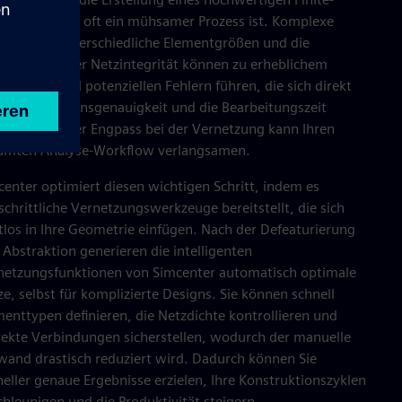
mente-Netzes oft ein mühsamer Prozess ist. Komplexe
metrien, unterschiedliche Elementgrößen und die
herstellung der Netzintegrität können zu erheblichem
aufwand und potenziellen Fehlern führen, die sich direkt
 die Simulationsgenauigkeit und die Bearbeitungszeit
wirken. Dieser Engpass bei der Vernetzung kann Ihren
amten Analyse-Workflow verlangsamen.
center optimiert diesen wichtigen Schritt, indem es
schrittliche Vernetzungswerkzeuge bereitstellt, die sich
tlos in Ihre Geometrie einfügen. Nach der Defeaturierung
 Abstraktion generieren die intelligenten
netzungsfunktionen von Simcenter automatisch optimale
e, selbst für komplizierte Designs. Sie können schnell
menttypen definieren, die Netzdichte kontrollieren und
rekte Verbindungen sicherstellen, wodurch der manuelle
wand drastisch reduziert wird. Dadurch können Sie
neller genaue Ergebnisse erzielen, Ihre Konstruktionszyklen
chleunigen und die Produktivität steigern.