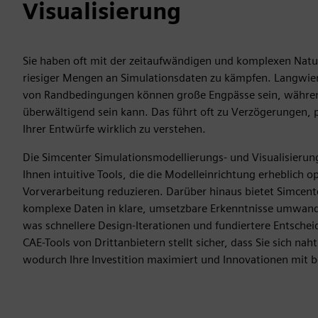
Visualisierung
Sie haben oft mit der zeitaufwändigen und komplexen Natu
riesiger Mengen an Simulationsdaten zu kämpfen. Langwier
von Randbedingungen können große Engpässe sein, während
überwältigend sein kann. Das führt oft zu Verzögerungen, 
Ihrer Entwürfe wirklich zu verstehen.
Die Simcenter Simulationsmodellierungs- und Visualisierung
Ihnen intuitive Tools, die die Modelleinrichtung erheblich
Vorverarbeitung reduzieren. Darüber hinaus bietet Simcente
komplexe Daten in klare, umsetzbare Erkenntnisse umwandel
was schnellere Design-Iterationen und fundiertere Entsch
CAE-Tools von Drittanbietern stellt sicher, dass Sie sich na
wodurch Ihre Investition maximiert und Innovationen mit be