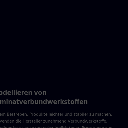
dellieren von
minatverbundwerkstoffen
dem Bestreben, Produkte leichter und stabiler zu machen,
wenden die Hersteller zunehmend Verbundwerkstoffe.
rdings ist es auch unerschwinglich teuer, Prototypen aus