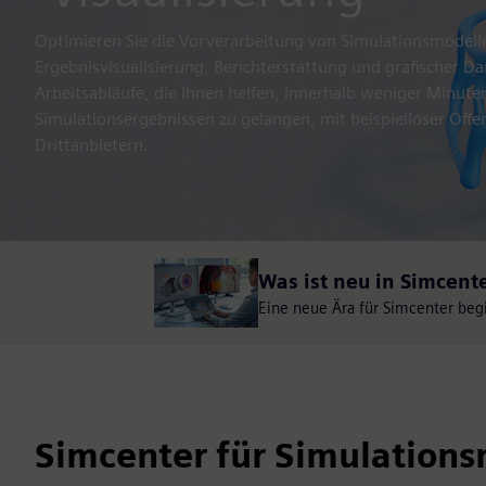
Optimieren Sie die Vorverarbeitung von Simulationsmodelle
Ergebnisvisualisierung, Berichterstattung und grafischer Da
Arbeitsabläufe, die Ihnen helfen, innerhalb weniger Minu
Simulationsergebnissen zu gelangen, mit beispielloser Offe
Drittanbietern.
Was ist neu in Simcente
Eine neue Ära für Simcenter begi
Simcenter für Simulation