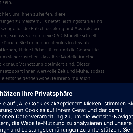
f sein.
t hier, um Ihnen zu helfen, diese
ungen zu meistern. Es bietet leistungsstarke und
rkzeuge für die Entschlüsselung und Abstraktion
ien, sodass Sie komplexe CAD-Modelle schnell
 können. Sie können problemlos irrelevante
fernen, kleine Löcher füllen und die Geometrie
 um sicherzustellen, dass Ihre Modelle für eine
nd genaue Vernetzung optimiert sind. Dieser
nsatz spart Ihnen wertvolle Zeit und Mühe, sodass
 die entscheidenden Aspekte Ihrer Simulation
en und Ihren Konstruktionsprozess beschleunigen
In
Sie 