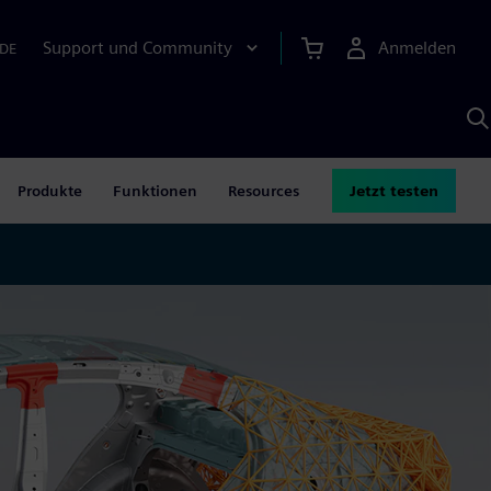
Support und Community
Anmelden
DE
M
S
K
s
Produkte
Funktionen
Resources
Jetzt testen