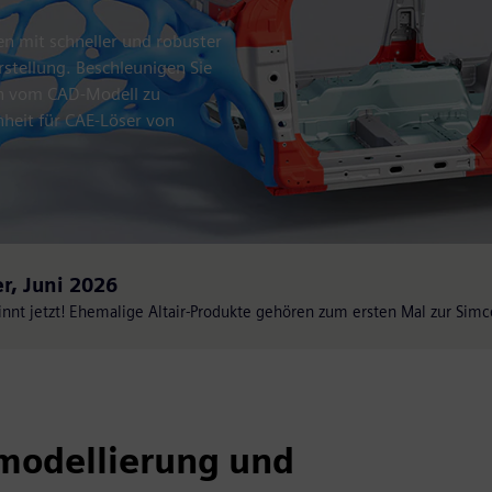
n mit schneller und robuster
rstellung. Beschleunigen Sie
ten vom CAD-Modell zu
nheit für CAE-Löser von
r, Juni 2026
nnt jetzt! Ehemalige Altair-Produkte gehören zum ersten Mal zur Simc
smodellierung und