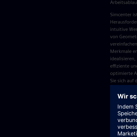
Arbeitsablau
Simcenter is
Herausforder
intuitive We
von Geometr
vereinfachen
Merkmale ent
idealisieren,
effiziente u
optimierte A
Sie sich auf
konzentrier
können.