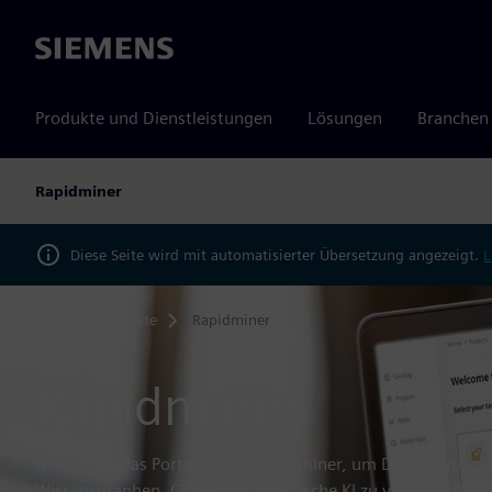
Siemens
Produkte und Dienstleistungen
Lösungen
Branchen
Rapidminer
Diese Seite wird mit automatisierter Übersetzung angezeigt.
L
Produkte
Rapidminer
Home
Rapidminer
Nutzen Sie das Portfolio von Rapidminer, um Datenaufberei
Wissensgraphen, GenAI und agentische KI zu vereinheitlich