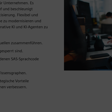
für Unternehmen. Es
uf und beschleunigt
isierung. Flexibel und
me zu modernisieren und
rative KI und KI-Agenten zu
 Quellen zusammenführen.
gesperrt sind.
andenen SAS-Sprachcode
Wissensgraphen.
ategische Vorteile
men verbessern.