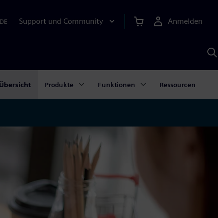
Support und Community
Anmelden
DE
M
S
K
s
Übersicht
Produkte
Funktionen
Ressourcen