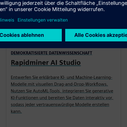
DEMOKRATISIERTE DATENWISSENSCHAFT
Rapidminer AI Studio
Entwerfen Sie erklärbare KI- und Machine-Learning-
Modelle mit visuellen Drag-and-Drop-Workflows.
Nutzen Sie AutoML-Tools, integrieren Sie generative
KI-Funktionen und bereiten Sie Daten interaktiv vor,
sodass jeder vertrauenswürdige Modelle erstellen
kann.