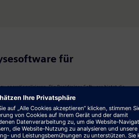
ysesoftware für
u operationalisieren. Die Rapidminer-Software bietet die
nt zu automatisieren und KI-Agenten mit Zuversicht