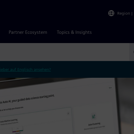
Region
|
Partner Ecosystem
Topics & Insights
ieber auf Englisch ansehen?
tung, maschinelles Lernen,
en. Verbinden Sie Daten mit