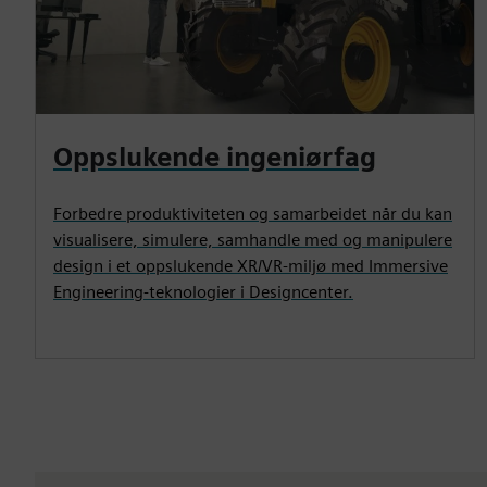
Oppslukende ingeniørfag
Forbedre produktiviteten og samarbeidet når du kan
visualisere, simulere, samhandle med og manipulere
design i et oppslukende XR/VR-miljø med Immersive
Engineering-teknologier i Designcenter.