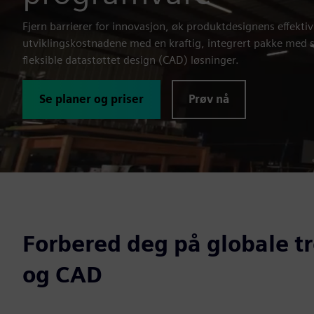
Fjern barrierer for innovasjon, øk produktdesignens effektiv
utviklingskostnadene med en kraftig, integrert pakke med 
fleksible datastøttet design (CAD) løsninger.
Se planer og priser
Prøv nå
Forbered deg på globale t
og CAD