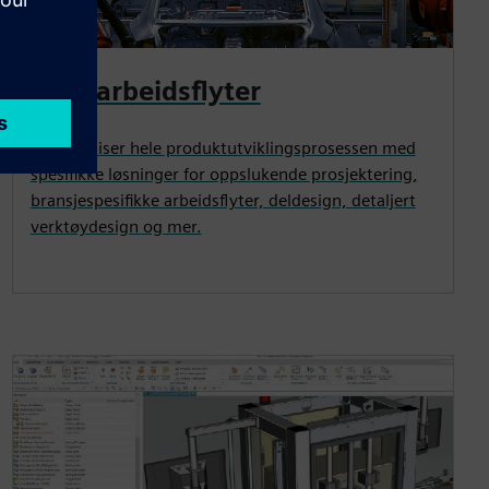
CAD-arbeidsflyter
Automatiser hele produktutviklingsprosessen med
spesifikke løsninger for oppslukende prosjektering,
bransjespesifikke arbeidsflyter, deldesign, detaljert
verktøydesign og mer.