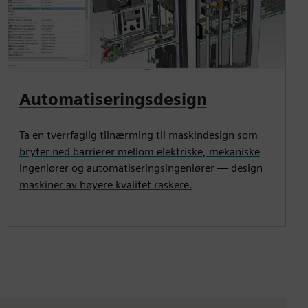
Automatiseringsdesign
Ta en tverrfaglig tilnærming til maskindesign som
bryter ned barrierer mellom elektriske, mekaniske
ingeniører og automatiseringsingeniører — design
maskiner av høyere kvalitet raskere.