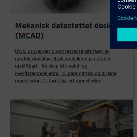
Mekanisk datastøttet design
(MCAD)
Utvid utover designprosesser til alle faser av
produktutvikling. Bruk modelleringsmetoder
utskiftbart - fra eksplisitt solid- og
overflatemodellering, til parametrisk og direkte
modellering, til fasettbasert modellering.