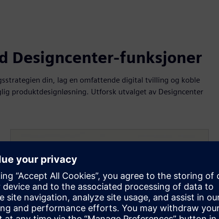
captions
ful
d Designcenter-funksjoner
gsstrategien din, lag en omfattende digital tvilling og koble
aglig produktdesignløsning. Utforsk utvalget av Designcenter