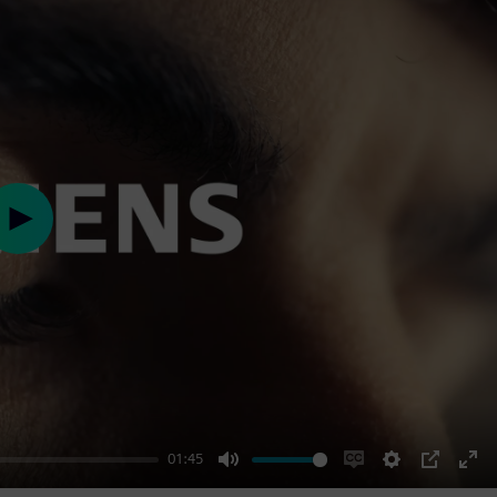
Play
01:45
Mute
Enable
Settings
PIP
Ent