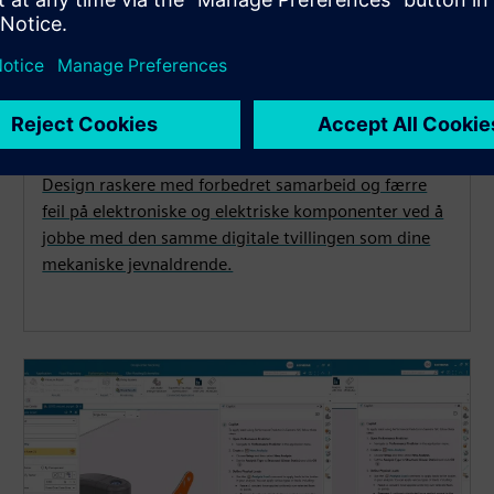
Elektronisk og elektrisk
datastøttet design (ECAD)
Design raskere med forbedret samarbeid og færre
feil på elektroniske og elektriske komponenter ved å
jobbe med den samme digitale tvillingen som dine
mekaniske jevnaldrende.