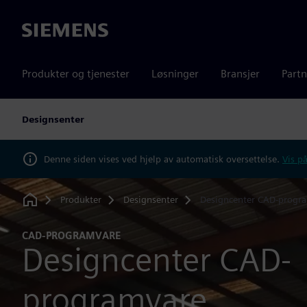
Siemens
Produkter og tjenester
Løsninger
Bransjer
Partn
Designsenter
Denne siden vises ved hjelp av automatisk oversettelse.
Vis på
Produkter
Designsenter
Designcenter CAD-progr
Home
CAD-PROGRAMVARE
Designcenter CAD-
programvare