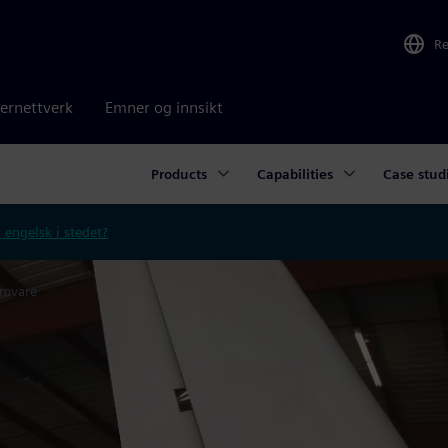
R
ernettverk
Emner og innsikt
Products
Capabilities
Case stud
 engelsk i stedet?
amvare