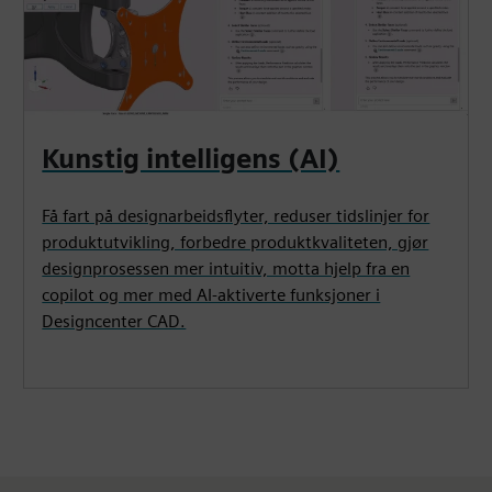
Kunstig intelligens (AI)
Få fart på designarbeidsflyter, reduser tidslinjer for
produktutvikling, forbedre produktkvaliteten, gjør
designprosessen mer intuitiv, motta hjelp fra en
copilot og mer med AI-aktiverte funksjoner i
Designcenter CAD.