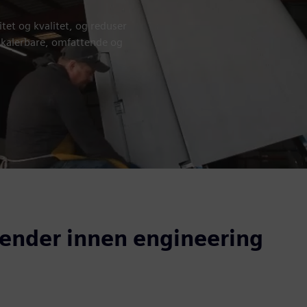
itet og kvalitet, og reduser
skalerbare, omfattende og
render innen engineering