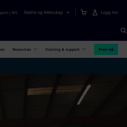
Støtte og fellesskap
Logg inn
egion
|
NO
S
m
S
A
ies
Resources
Training & support
Prøv nå