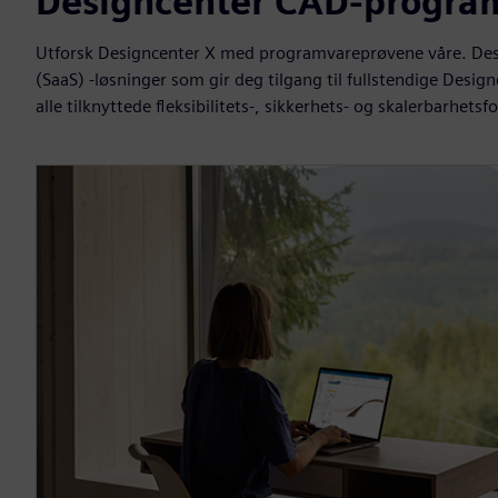
Designcenter CAD-progra
Utforsk Designcenter X med programvareprøvene våre. Desi
(SaaS) -løsninger som gir deg tilgang til fullstendige Desi
alle tilknyttede fleksibilitets-, sikkerhets- og skalerbarhets