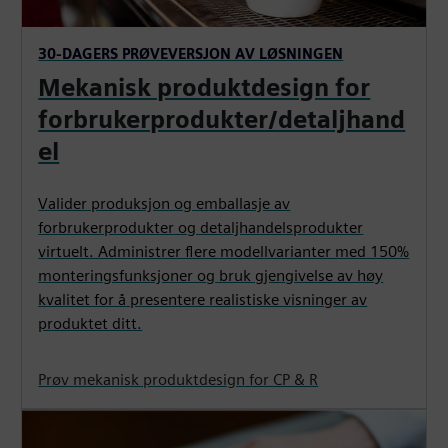
30-DAGERS PRØVEVERSJON AV LØSNINGEN
Mekanisk produktdesign for
forbrukerprodukter/detaljhand
el
Valider produksjon og emballasje av
forbrukerprodukter og detaljhandelsprodukter
virtuelt. Administrer flere modellvarianter med 150%
monteringsfunksjoner og bruk gjengivelse av høy
kvalitet for å presentere realistiske visninger av
produktet ditt.
Prøv mekanisk produktdesign for CP & R