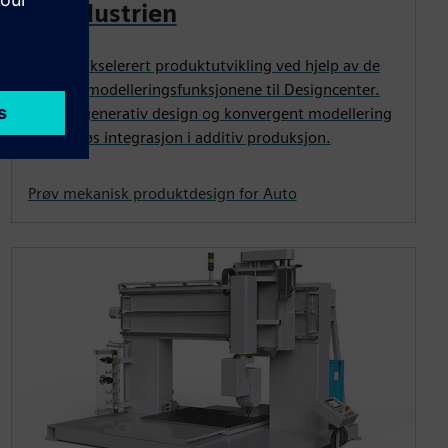
bilindustrien
Opplev akselerert produktutvikling ved hjelp av de
kraftige modelleringsfunksjonene til Designcenter.
Opplev generativ design og konvergent modellering
og sømløs integrasjon i additiv produksjon.
Prøv mekanisk produktdesign for Auto