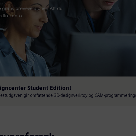
gratis prøveversjoner. Alt du
kedIn-konto.
igncenter Student Edition!
arestudgaven gir omfattende 3D-designverktøy og CAM-programmerings