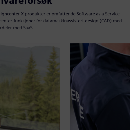
mvareforsøk
gncenter X-produkter er omfattende Software as a Service
gncenter-funksjoner for datamaskinassistert design (CAD) med
fordeler med SaaS.