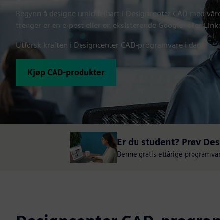
Begynn å designe umiddelbart i Designcenter CAD med våre 
trenger er en e-post eller en eksisterende Google- eller Lin
Utforsk kraften i Designcenter CAD-programvare i dag!
Kjøp CAD-produkter
Er du student? Prøv Des
Denne gratis ettårige programv