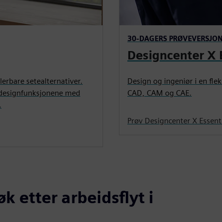
30-DAGERS PRØVEVERSJO
Designcenter X 
lerbare setealternativer.
Design og ingeniør i en fle
r-designfunksjonene med
CAD, CAM og CAE.
.
Prøv Designcenter X Essent
k etter arbeidsflyt i