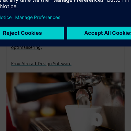
luftfart og forsvar
Bygg en nøyaktig digital tvilling av flyet ditt med en
åpen og skalerbar programvareplattform for
flydesign. Koble simuleringsdata enkelt til flyets
CAD-design og utforsk styrken til parametrisering og
optimalisering.
Prøv Aircraft Design Software