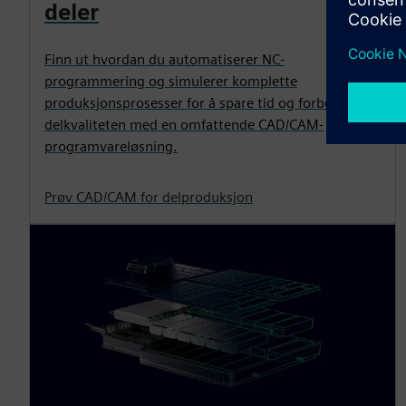
deler
Finn ut hvordan du automatiserer NC-
programmering og simulerer komplette
produksjonsprosesser for å spare tid og forbedre
delkvaliteten med en omfattende CAD/CAM-
programvareløsning.
Prøv CAD/CAM for delproduksjon