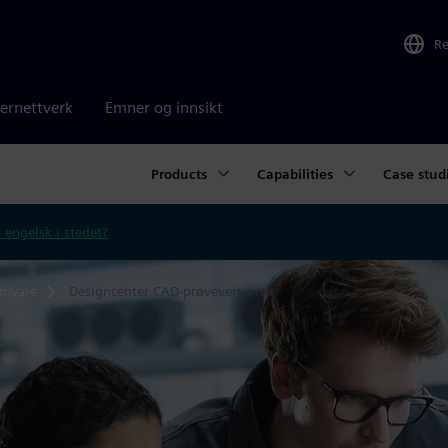
R
ernettverk
Emner og innsikt
Products
Capabilities
Case stud
 engelsk i stedet?
amvare
Designcenter CAD-prøveversjoner