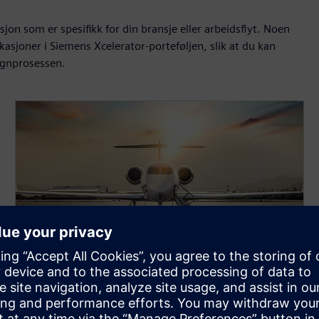
n som er spesifikk for din bransje eller arbeidsflyt. Noen
kasjoner i Siemens Xcelerator-porteføljen, slik at du kan
ignprosessen.
30-DAGERS PRØVEVERSJON AV LØSNINGEN
Mekanisk produktdesign for