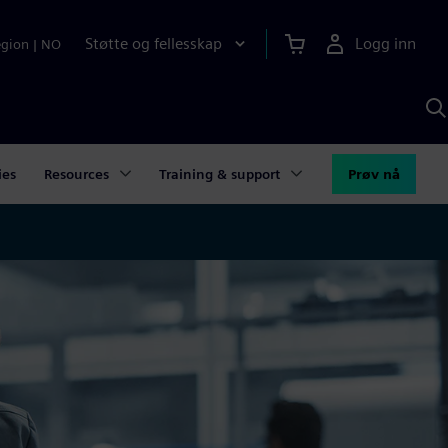
Støtte og fellesskap
Logg inn
egion
|
NO
S
m
S
A
ies
Resources
Training & support
Prøv nå