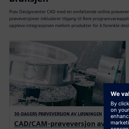
Prøv Designcenter CAD med en omfattende online prøveversjo
prøveversjoner inkluderer tilgang til flere programvareappli
oppleve integrasjonen mellom produkter for å forenkle des
30-DAGERS PRØVEVERSJON AV LØSNINGEN
CAD/CAM-prøveversjon av