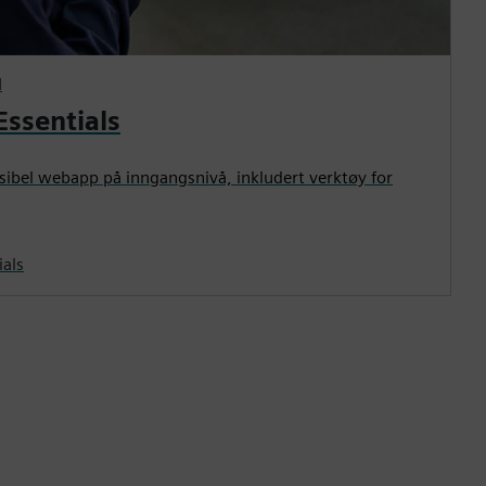
N
Essentials
ksibel webapp på inngangsnivå, inkludert verktøy for
ials