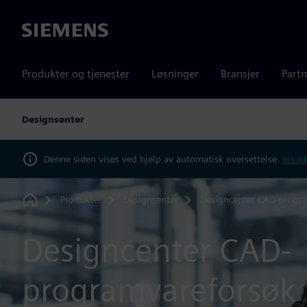
Siemens
Produkter og tjenester
Løsninger
Bransjer
Partn
Designsenter
Denne siden vises ved hjelp av automatisk oversettelse.
Vis på
Produkter
Designsenter
Designcenter CAD-progr
Home
Designcenter CAD-
programvareforsøk