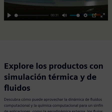
00:31
Play
Mute
Settings
PIP
Enter
fulls
Explore los productos con
simulación térmica y de
fluidos
Descubra cómo puede aprovechar la dinámica de fluidos
computacional y la química computacional para un sinfín
de aplicaciones, como la aerodinámica externa, los flujos