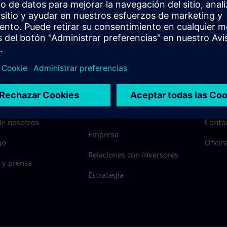
 DE SIEMENS
INFORMACIÓN DE LA
PONT
EMPRESA
de nosotros
Conta
Empresa
go
Oficin
Relaciones con inversores
 y prensa
Estrategia