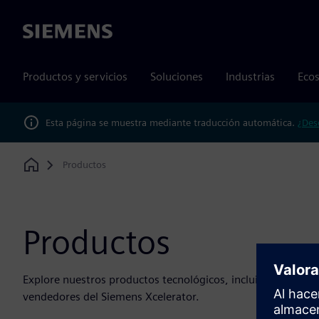
Siemens
Productos y servicios
Soluciones
Industrias
Ecos
Esta página se muestra mediante traducción automática.
¿Des
Productos
Home
Productos
Explore nuestros productos tecnológicos, incluidos el hardwa
vendedores del Siemens Xcelerator.