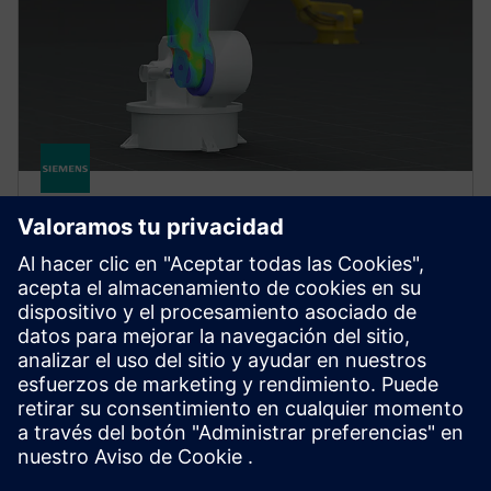
MECHANISM SIMULATION
Simcenter Motionsolve
Comprehensive multibody simulation software to
easily build and run complex system models,
evaluate dynamic behavior and optimize product
performance.