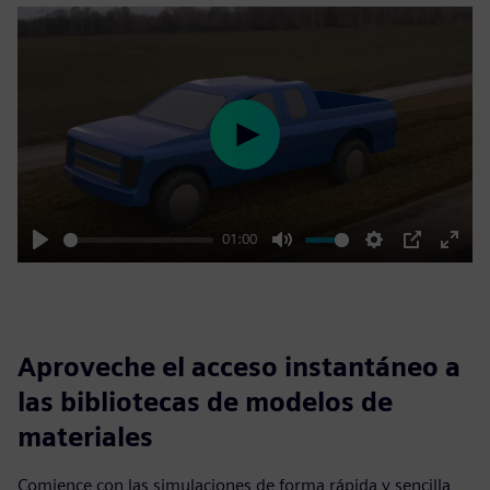
Play
01:00
Play
Mute
Settings
PIP
Enter
fulls
Aproveche el acceso instantáneo a
las bibliotecas de modelos de
materiales
Comience con las simulaciones de forma rápida y sencilla