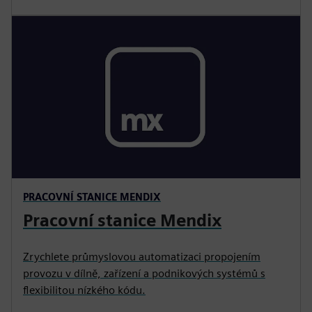
PRACOVNÍ STANICE MENDIX
Pracovní stanice Mendix
Zrychlete průmyslovou automatizaci propojením
provozu v dílně, zařízení a podnikových systémů s
flexibilitou nízkého kódu.