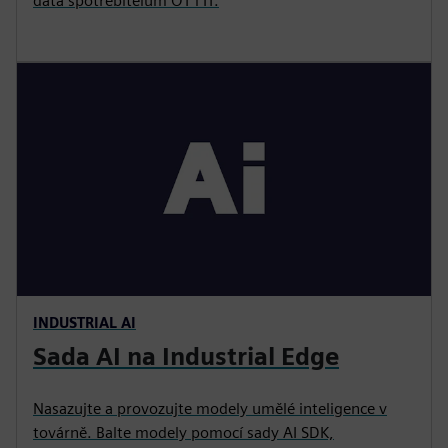
data spotřebitelům OT i IT.
INDUSTRIAL AI
Sada AI na Industrial Edge
Nasazujte a provozujte modely umělé inteligence v
továrně. Balte modely pomocí sady AI SDK,