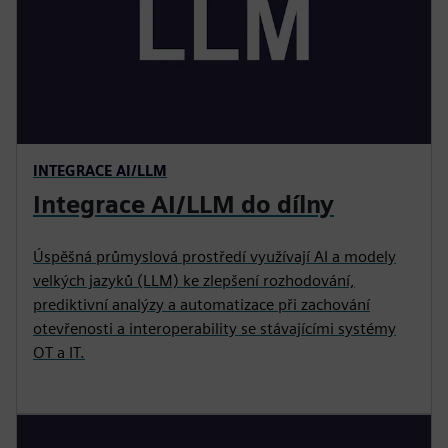
INTEGRACE AI/LLM
Integrace AI/LLM do dílny
Úspěšná průmyslová prostředí využívají AI a modely
velkých jazyků (LLM) ke zlepšení rozhodování,
prediktivní analýzy a automatizace při zachování
otevřenosti a interoperability se stávajícími systémy
OT a IT.