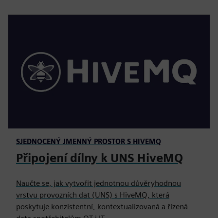
SJEDNOCENÝ JMENNÝ PROSTOR S HIVEMQ
Připojení dílny k UNS HiveMQ
Naučte se, jak vytvořit jednotnou důvěryhodnou
vrstvu provozních dat (UNS) s HiveMQ, která
poskytuje konzistentní, kontextualizovaná a řízená