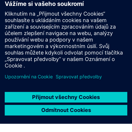
INTEGRACE OT NA MES
Integrace OT na MES se
společnostmi Industrial Edge a
Siemens
Připojte zařízení dílny k Opcenter pomocí Industrial
Edge pro připojení OT nezávisle na dodavateli, zatímco
Connect MOM a Automation Gateway zpracovávají
transakce MES a sběr dat.