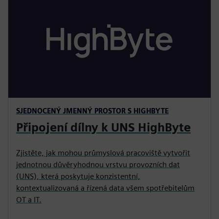
SJEDNOCENÝ JMENNÝ PROSTOR S HIGHBYTE
Připojení dílny k UNS HighByte
Zjistěte, jak mohou průmyslová pracoviště vytvořit
jednotnou důvěryhodnou vrstvu provozních dat
(UNS), která poskytuje konzistentní,
kontextualizovaná a řízená data všem spotřebitelům
OT a IT.