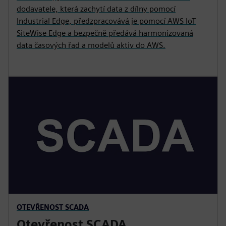
dodavatele, která zachytí data z dílny pomocí
Industrial Edge, předzpracovává je pomocí AWS IoT
SiteWise Edge a bezpečně předává harmonizovaná
data časových řad a modelů aktiv do AWS.
OTEVŘENOST SCADA
Otevřenost SCADA