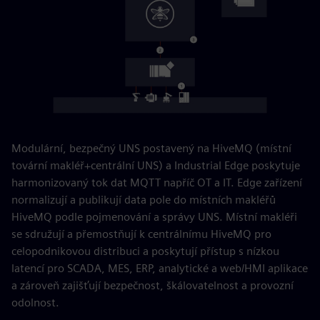
Modulární, bezpečný UNS postavený na HiveMQ (místní
tovární makléř+centrální UNS) a Industrial Edge poskytuje
harmonizovaný tok dat MQTT napříč OT a IT. Edge zařízení
normalizují a publikují data pole do místních makléřů
HiveMQ podle pojmenování a správy UNS. Místní makléři
se sdružují a přemostňují k centrálnímu HiveMQ pro
celopodnikovou distribuci a poskytují přístup s nízkou
latencí pro SCADA, MES, ERP, analytické a web/HMI aplikace
a zároveň zajišťují bezpečnost, škálovatelnost a provozní
odolnost.