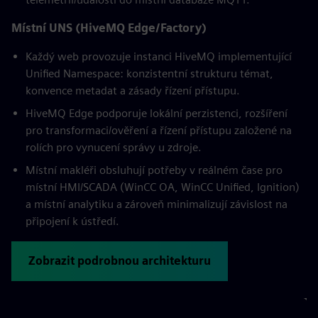
Místní UNS (HiveMQ Edge/Factory)
Každý web provozuje instanci HiveMQ implementující
Unified Namespace: konzistentní strukturu témat,
konvence metadat a zásady řízení přístupu.
HiveMQ Edge podporuje lokální perzistenci, rozšíření
pro transformaci/ověření a řízení přístupu založené na
rolích pro vynucení správy u zdroje.
Místní makléři obsluhují potřeby v reálném čase pro
místní HMI/SCADA (WinCC OA, WinCC Unified, Ignition)
a místní analytiku a zároveň minimalizují závislost na
připojení k ústředí.
Zobrazit podrobnou architekturu