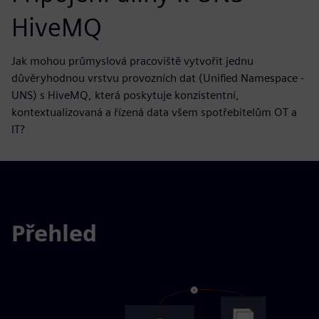
HiveMQ
Jak mohou průmyslová pracoviště vytvořit jednu
důvěryhodnou vrstvu provozních dat (Unified Namespace -
UNS) s HiveMQ, která poskytuje konzistentní,
kontextualizovaná a řízená data všem spotřebitelům OT a
IT?
Přehled