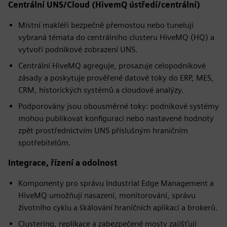
Centrální UNS/Cloud (HivemQ ústředí/centrální)
Místní makléři bezpečně přemostou nebo tunelují
vybraná témata do centrálního clusteru HiveMQ (HQ) a
vytvoří podnikové zobrazení UNS.
Centrální HiveMQ agreguje, prosazuje celopodnikové
zásady a poskytuje prověřené datové toky do ERP, MES,
CRM, historických systémů a cloudové analýzy.
Podporovány jsou obousměrné toky: podnikové systémy
mohou publikovat konfiguraci nebo nastavené hodnoty
zpět prostřednictvím UNS příslušným hraničním
spotřebitelům.
Integrace, řízení a odolnost
Komponenty pro správu Industrial Edge Management a
HiveMQ umožňují nasazení, monitorování, správu
životního cyklu a škálování hraničních aplikací a brokerů.
Clustering, replikace a zabezpečené mosty zajišťují