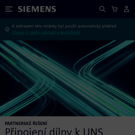
Siemens
K zobrazení této stránky byl použit automatický překlad.
Chcete ji raději zobrazit v angličtině?
PARTNERSKÉ ŘEŠENÍ
Připojení dílny k UNS