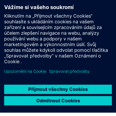
HivemQ (továrna/hrana)
• Implementuje místní UNS: hierarchii témat,
uchovávání a vynucování kontroly přístupu
• Poskytuje lokální perzistenci MQTT, rozšíření a
optimalizované místní předplatné pro HMI/SCADA
• Umožňuje bezpečné přemostění na centrální
HiveMQ