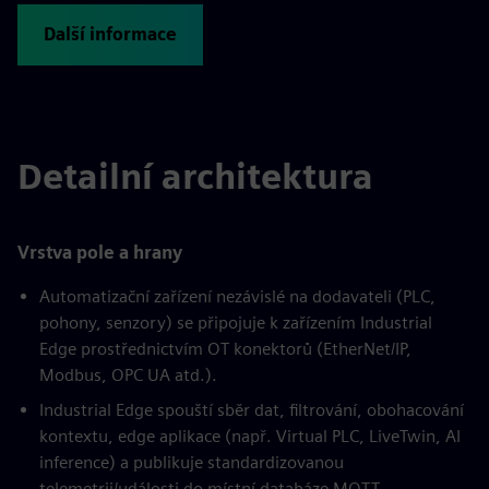
Další informace
Detailní architektura
Vrstva pole a hrany
Automatizační zařízení nezávislé na dodavateli (PLC,
pohony, senzory) se připojuje k zařízením Industrial
Edge prostřednictvím OT konektorů (EtherNet/IP,
Modbus, OPC UA atd.).
Industrial Edge spouští sběr dat, filtrování, obohacování
kontextu, edge aplikace (např. Virtual PLC, LiveTwin, AI
inference) a publikuje standardizovanou
telemetrii/události do místní databáze MQTT.