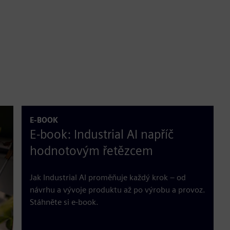
E-BOOK
E-book: Industrial AI napříč
hodnotovým řetězcem
Jak Industrial AI proměňuje každý krok – od
návrhu a vývoje produktu až po výrobu a provoz.
Stáhněte si e-book.