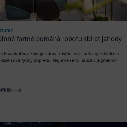
STUDIE
odinné farmě pomáhá robotu sbírat jahody
s Fravebotem. Sleduje zdraví rostlin, včas odhaluje škůdce a
klizeň dva týdny dopředu. Nejprve se to naučil v digitálním
příběh