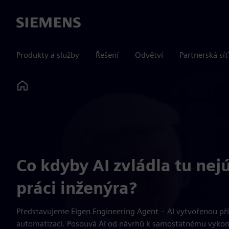
Siemens
Produkty a služby
Řešení
Odvětví
Partnerská síť
Home
Co kdyby AI zvládla tu nej
práci inženýra?
Představujeme Eigen Engineering Agent – AI vytvořenou p
automatizaci. Posouvá AI od návrhů k samostatnému vykon