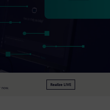
Realize LIVE
r now.