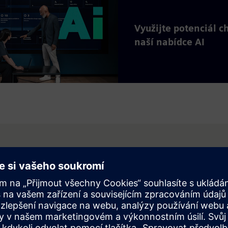
Využijte potenciál ch
naší nabídce AI
užeb a řešení, které vám pomohou škálovat inovace vaší firmy