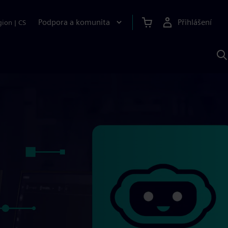
Podpora a komunita
Přihlášení
gion
|
CS
H
p
A
S