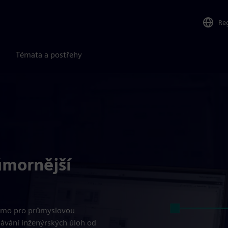
Re
Témata a postřehy
úmornější
římo pro průmyslovou
ávání inženýrských úloh od