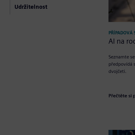
Udržitelnost
PŘÍPADOVÁ 
AI na r
Seznamte se 
předpovídá s
dvojčeti.
Přečtěte si 