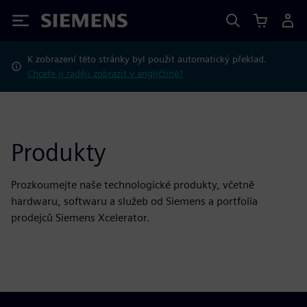
Siemens
K zobrazení této stránky byl použit automatický překlad.
Chcete ji raději zobrazit v angličtině?
Produkty
Prozkoumejte naše technologické produkty, včetně
hardwaru, softwaru a služeb od Siemens a portfolia
prodejců Siemens Xcelerator.