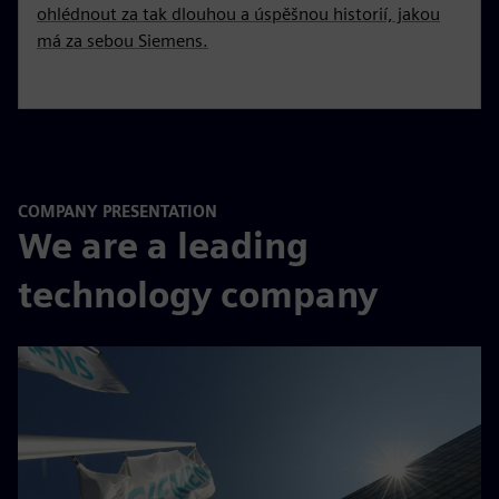
ohlédnout za tak dlouhou a úspěšnou historií, jakou
má za sebou Siemens.
COMPANY PRESENTATION
We are a leading
technology company