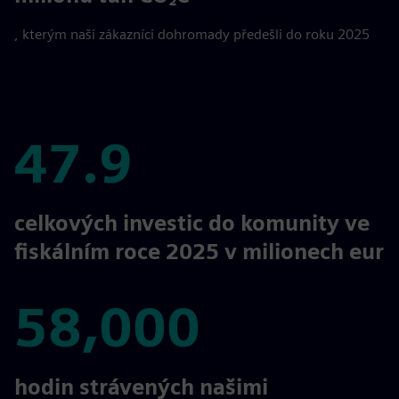
, kterým naši zákazníci dohromady předešli do roku 2025
47.9
47.9
celkových investic do komunity ve
fiskálním roce 2025 v milionech eur
58,000
58,000
hodin strávených našimi