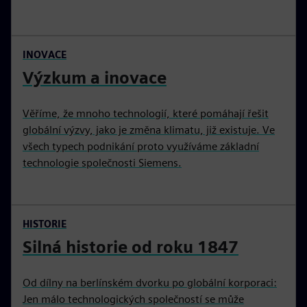
INOVACE
Výzkum a inovace
Věříme, že mnoho technologií, které pomáhají řešit
globální výzvy, jako je změna klimatu, již existuje. Ve
všech typech podnikání proto využíváme základní
technologie společnosti Siemens.
HISTORIE
Silná historie od roku 1847
Od dílny na berlínském dvorku po globální korporaci:
Jen málo technologických společností se může