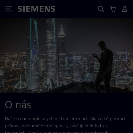
Siemens
O nás
Naše technologie urychlují transformaci zákazníků pomocí
průmyslové umělé inteligence, zvyšují efektivitu v
továrnách, zlepšují obyvatelnost měst a podporují