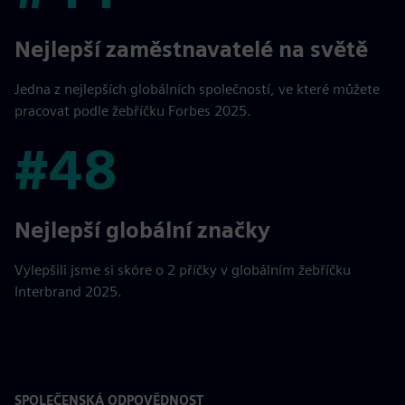
#44
Nejlepší zaměstnavatelé na světě
Jedna z nejlepších globálních společností, ve které můžete
pracovat podle žebříčku Forbes 2025.
#48
#48
Nejlepší globální značky
Vylepšili jsme si skóre o 2 příčky v globálním žebříčku
Interbrand 2025.
SPOLEČENSKÁ ODPOVĚDNOST