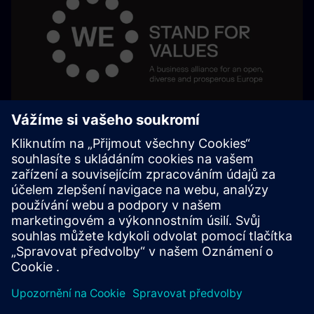
Stojíme za hodnotami
Respekt. Tolerance. Otevřenost. Diverzita. To jsou základní
kameny hodnot, které vedou náš úspěch a budou nás i
nadále posilovat do budoucnosti. Ve spolupráci s více než
30 významnými německými společnostmi zaměstnáváme
dohromady 1,7 milionu různorodých lidí po celém
Německu, všichni společně usilují o sjednocenou Evropu.
Náš společný závazek bojuje proti populismu a podporuje
otevřenou, rozmanitou společnost jako základ naší