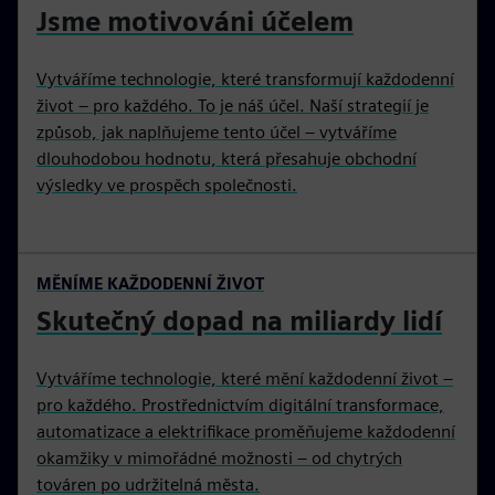
Jsme motivováni účelem
Vytváříme technologie, které transformují každodenní
život – pro každého. To je náš účel. Naší strategií je
způsob, jak naplňujeme tento účel – vytváříme
dlouhodobou hodnotu, která přesahuje obchodní
výsledky ve prospěch společnosti.
MĚNÍME KAŽDODENNÍ ŽIVOT
Skutečný dopad na miliardy lidí
Vytváříme technologie, které mění každodenní život –
pro každého. Prostřednictvím digitální transformace,
automatizace a elektrifikace proměňujeme každodenní
okamžiky v mimořádné možnosti – od chytrých
továren po udržitelná města.