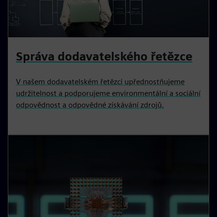
Správa dodavatelského řetězce
V našem dodavatelském řetězci upřednostňujeme
udržitelnost a podporujeme environmentální a sociální
odpovědnost a odpovědné získávání zdrojů.