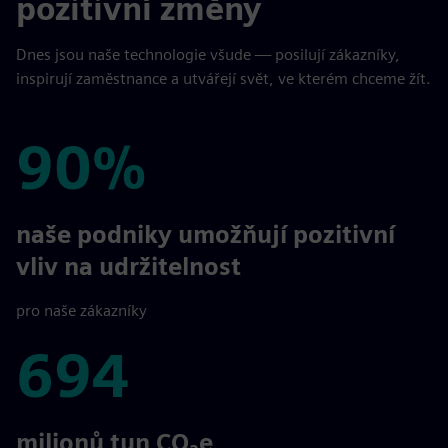
pozitivní změny
Dnes jsou naše technologie všude — posilují zákazníky,
inspirují zaměstnance a utvářejí svět, ve kterém chceme žít.
90%
90%
naše podniky umožňují pozitivní
vliv na udržitelnost
pro naše zákazníky
694
694
milionů tun CO₂e