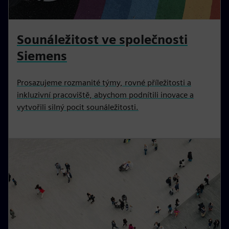
Sounáležitost ve společnosti
Siemens
Prosazujeme rozmanité týmy, rovné příležitosti a
inkluzivní pracoviště, abychom podnítili inovace a
vytvořili silný pocit sounáležitosti.