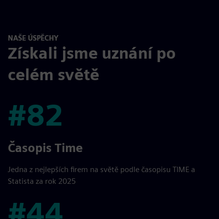
NAŠE ÚSPĚCHY
Získali jsme uznání po
celém světě
#82
#82
Časopis Time
Jedna z nejlepších firem na světě podle časopisu TIME a
Statista za rok 2025
#44