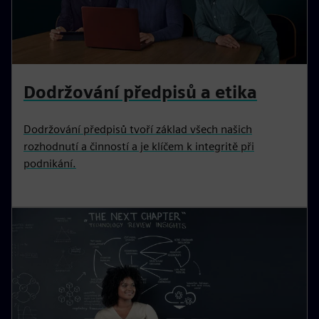
Dodržování předpisů a etika
Dodržování předpisů tvoří základ všech našich
rozhodnutí a činností a je klíčem k integritě při
podnikání.