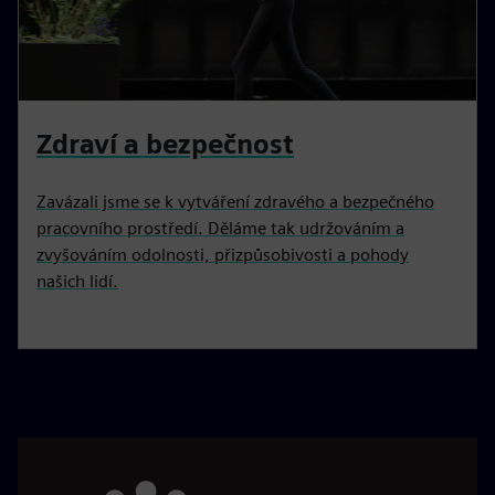
Zdraví a bezpečnost
Zavázali jsme se k vytváření zdravého a bezpečného
pracovního prostředí. Děláme tak udržováním a
zvyšováním odolnosti, přizpůsobivosti a pohody
našich lidí.