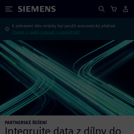
Siemens
K zobrazení této stránky byl použit automatický překlad.
Chcete ji raději zobrazit v angličtině?
PARTNERSKÉ ŘEŠENÍ
Integrujte data z dílny do