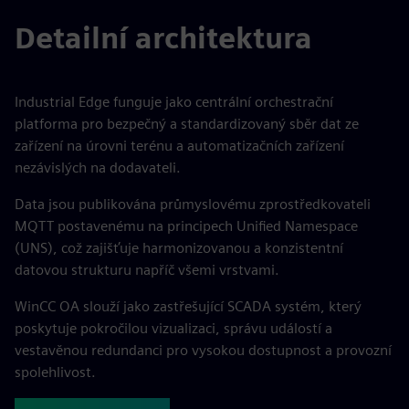
Detailní architektura
Industrial Edge funguje jako centrální orchestrační
platforma pro bezpečný a standardizovaný sběr dat ze
zařízení na úrovni terénu a automatizačních zařízení
nezávislých na dodavateli.
Data jsou publikována průmyslovému zprostředkovateli
MQTT postavenému na principech Unified Namespace
(UNS), což zajišťuje harmonizovanou a konzistentní
datovou strukturu napříč všemi vrstvami.
WinCC OA slouží jako zastřešující SCADA systém, který
poskytuje pokročilou vizualizaci, správu událostí a
vestavěnou redundanci pro vysokou dostupnost a provozní
spolehlivost.