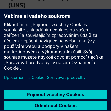
(UNS)
• Vytvořte jeden sdílený datový jazyk pro všechny
systémy
• Poskytněte kontext a historii pro AI a analytiku
• Kontrola toho, kdo publikuje a spotřebovává
průmyslová data