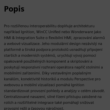
Popis
Pro rozšířenou interoperabilitu doplňuje architekturu
například Ignition, WinCC Unified nebo Wonderware jako
HMI & Integration Suite o flexibilní HMI, zpracování alarmů
a webové vizualizace. Jeho modulární design nezávislý na
platformě a široká podpora protokolů usnadňují připojení
starších a moderních systémů, urychlují vývoj pomocí
opakovaně použitelných komponent a skriptování a
poskytují responzivní rozhraní operátora napříč stolními a
mobilními zařízeními. Díky vestavěným poplašným
kanálům, konektivitě historiků a modulu Perspective pro
webovou a mobilní vizualizaci pomáhá Ignition
standardizovat provozní pohledy a analýzy v celém závodě.
Centralizované nasazení, silné řízení přístupu založené na
rolích a rozšiřitelné integrace také pomáhají snižovat
provozní režii a časovou náročnost.