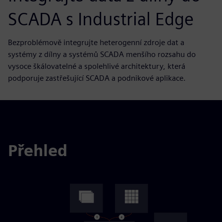
SCADA s Industrial Edge
Bezproblémově integrujte heterogenní zdroje dat a
systémy z dílny a systémů SCADA menšího rozsahu do
vysoce škálovatelné a spolehlivé architektury, která
podporuje zastřešující SCADA a podnikové aplikace.
Přehled