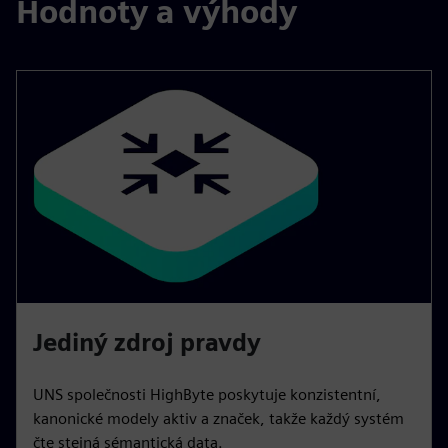
Hodnoty a výhody
Jediný zdroj pravdy
UNS společnosti HighByte poskytuje konzistentní,
kanonické modely aktiv a značek, takže každý systém
čte stejná sémantická data.