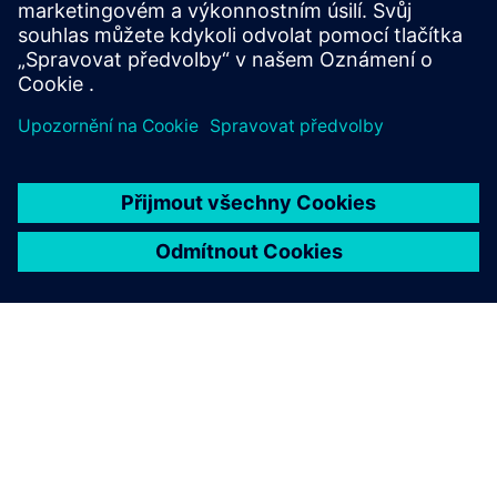
Inteligentní centrum HighByte
• Implementuje UNS jako sémantickou a integrační
vrstvu
• Normalizuje a kontextualizuje data pro všechny
spotřebitele
• Nabízí funkce správy, jako je správa verzí schématu,
RBAC a auditní stopy