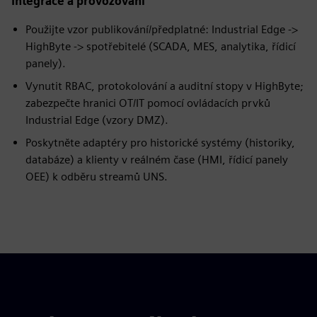
Integrace a provozování
Použijte vzor publikování/předplatné: Industrial Edge ->
HighByte -> spotřebitelé (SCADA, MES, analytika, řídicí
panely).
Vynutit RBAC, protokolování a auditní stopy v HighByte;
zabezpečte hranici OT/IT pomocí ovládacích prvků
Industrial Edge (vzory DMZ).
Poskytněte adaptéry pro historické systémy (historiky,
databáze) a klienty v reálném čase (HMI, řídicí panely
OEE) k odběru streamů UNS.