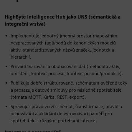
HighByte Intelligence Hub jako UNS (sémantická a
integrační vrstva)
Implementuje jednotný jmenný prostor mapováním
nezpracovaných tagů/bodů do kanonických modelů
aktiv, standardizovaných názvů značek, jednotek a
hierarchií.
Provádí tvarování a obohacování dat (metadata aktiv,
umístění, kontext procesu, kontext posunu/produkce).
Publikuje dobře strukturované, schématem ověřené toky
a prosazuje datové smlouvy pro následné spotřebitele
(témata MQTT, Kafka, REST, export).
Spravuje správu verzí schémat, transformace, pravidla
uchovávání a ukládání do vyrovnávací paměti pro
spotřebitele s různými potřebami latence.