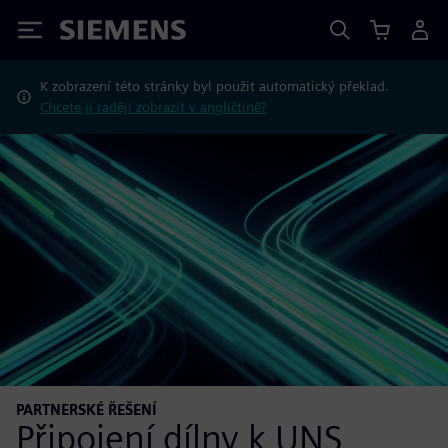
Siemens
K zobrazení této stránky byl použit automatický překlad.
Chcete ji raději zobrazit v angličtině?
PARTNERSKÉ ŘEŠENÍ
Připojení dílny k UNS