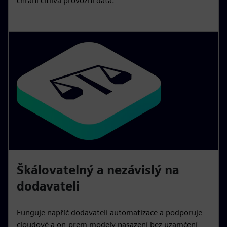
chrání citlivá provozní data.
Škálovatelný a nezávislý na
dodavateli
Funguje napříč dodavateli automatizace a podporuje
cloudové a on-prem modely nasazení bez uzamčení