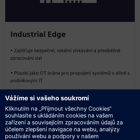
Industrial Edge
• Zajišťuje bezpečné, lokální získávání a předběžné
zpracování dat
• Působí jako OT brána pro propojení systémů v dílně s
podnikovým IT
• Umožňuje hraniční logiku pro rozhodování v reálném
čase a snižuje zatížení předcházejících dat