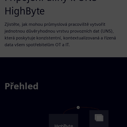
HighByte
Zjistěte, jak mohou průmyslová pracoviště vytvořit
jednotnou důvěryhodnou vrstvu provozních dat (UNS),
která poskytuje konzistentní, kontextualizovaná a řízená
data všem spotřebitelům OT a IT.
Přehled