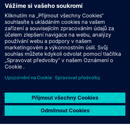
WinCC OA
• Monitorujte stav závodu, který musí následovat
rozhodnutí o umělé inteligenci
• Používejte alarmy a události jako bezpečnostní
zábradlí