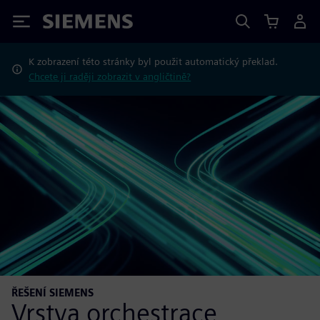
Siemens
K zobrazení této stránky byl použit automatický překlad.
Chcete ji raději zobrazit v angličtině?
ŘEŠENÍ SIEMENS
Vrstva orchestrace