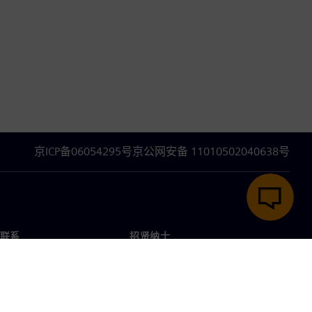
京ICP备06054295号
京公网安备 11010502040638号
联系
招贤纳士
招贤纳士
办事处
空缺职位