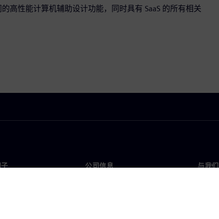
CAD 软件相同的高性能计算机辅助设计功能，同时具有 SaaS 的所有相关
门子
公司信息
与我们
们
公司
联系
投资者关系
全球