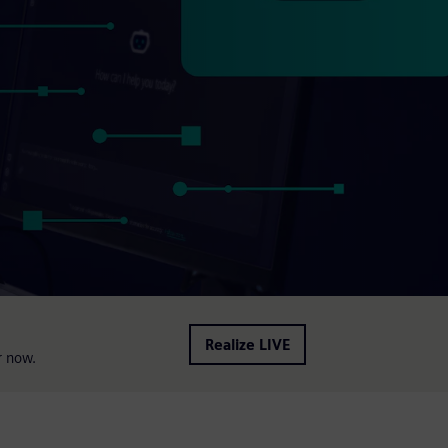
Realize LIVE
r now.