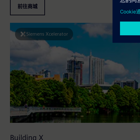
前往商城
Siemens Xcelerator
Building X