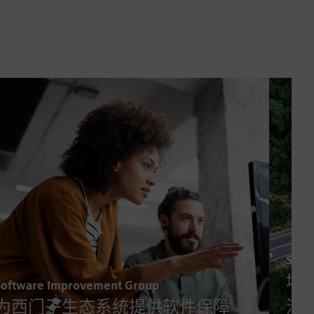
Susta
填
Software Improvement Group
为西门子生态系统提供软件保障
沟