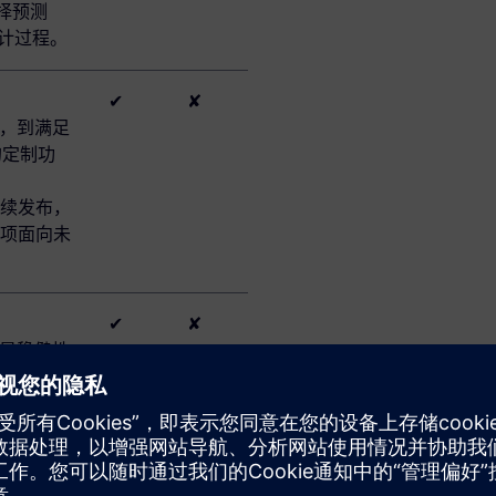
选择预测
设计过程。
✔
✘
版，到满足
的定制功
续发布，
项面向未
✔
✘
论是稳健性
个解决方
✔
✘