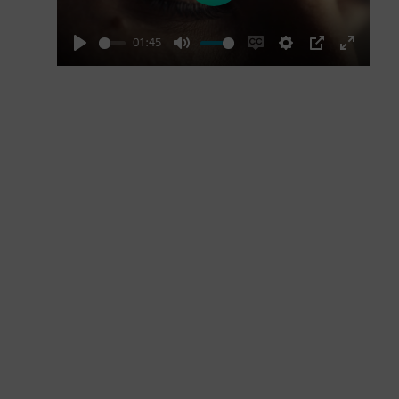
01:45
Play
Mute
Enable
Settings
PIP
Enter
captions
fullscre