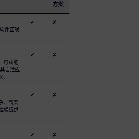
方案
✔
✘
和软件互联
✔
✘
性，可赋能
其自适应
X。
✔
✘
复杂、高度
合建模提供
✔
✘