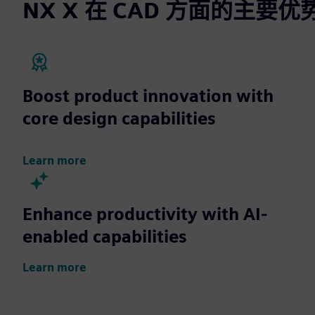
NX X 在 CAD 方面的主要优
Boost product innovation with
core design capabilities
Learn more
Enhance productivity with AI-
enabled capabilities
Learn more