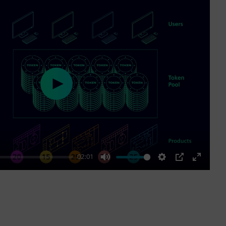
Play
02:01
Mute
Settings
PIP
Enter
fullscre