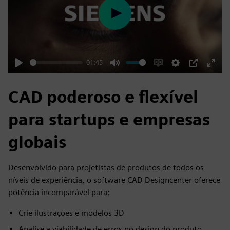
Play
01:45
Play
Mute
Enable
Settings
PIP
Enter
captions
fulls
CAD poderoso e flexível
para startups e empresas
globais
Desenvolvido para projetistas de produtos de todos os
níveis de experiência, o software CAD Designcenter oferece
potência incomparável para:
Crie ilustrações e modelos 3D
Analise a viabilidade de erros no design do produto