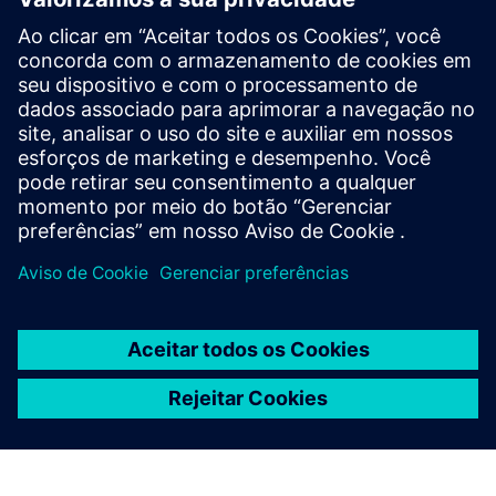
Designcenter
O software CAD Designcenter é altamente reconhecido por
sua interoperabilidade robusta — a capacidade de trabalhar
perfeitamente com diferentes softwares, sistemas e
formatos de dados. Esse recurso é crucial nos ambientes
atuais de desenvolvimento de produtos multidisciplinares,
colaborativos e cada vez mais digitais.
A utilização do software CAD Designcenter oferece
benefícios significativos, como troca perfeita de dados,
integração com outros softwares e plataformas e
colaboração interdisciplinar e global. Ele suporta uma
ampla variedade de formatos e padrões de arquivo,
integra-se aos sistemas PLM, CAM, CAE e IoT e oferece
amplos recursos de personalização e automação. Com o
Designcenter CAD, você pode manter a flexibilidade,
otimizar fluxos de trabalho e aprimorar a colaboração em
seus ambientes complexos de desenvolvimento de