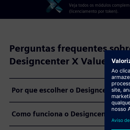
Veja todos os módulos complemen
(licenciamento por token).
Perguntas frequentes sobr
Designcenter X Value Base
Por que escolher o Designcenter X
Como funciona o Designcenter X V