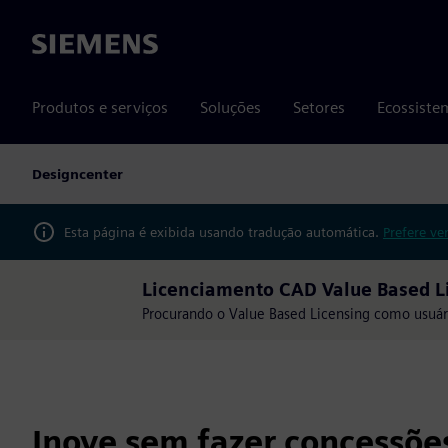
Siemens
Produtos e serviços
Soluções
Setores
Ecossiste
Designcenter
Esta página é exibida usando tradução automática.
Prefere ve
Licenciamento CAD Value Based Li
Procurando o Value Based Licensing como usuár
Inove sem fazer concessõe