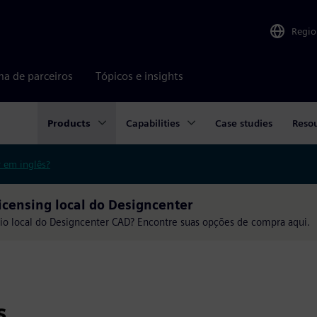
Regio
ma de parceiros
Tópicos e insights
Products
Capabilities
Case studies
Reso
r em inglês?
censing local do Designcenter
io local do Designcenter CAD? Encontre suas opções de compra aqui.
s