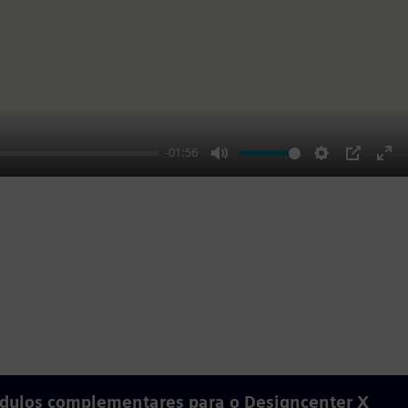
-01:56
Mute
Settings
PIP
Ent
ful
ódulos complementares para o Designcenter X