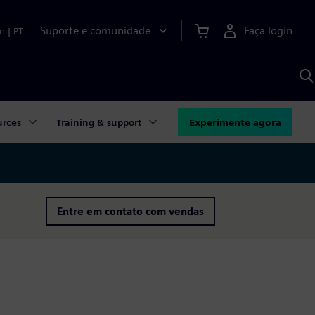
Suporte e comunidade
Faça login
n
|
PT
P
c
S
A
urces
Training & support
Experimente agora
Entre em contato com vendas