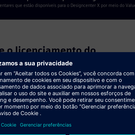
tares que estão disponíveis para o Designcenter X por meio do Valu
e o licenciamento do
d Licensing
 Value Based Licensing?
alue Based Licensing?