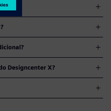
g?
icional?
 do Designcenter X?