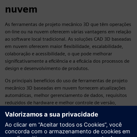
nuvem
As ferramentas de projeto mecânico 3D que têm operações
on-line ou na nuvem oferecem várias vantagens em relação
ao software local tradicional. As soluções CAD 3D baseadas
em nuvem oferecem maior flexibilidade, escalabilidade,
colaboração e acessibilidade, o que pode melhorar
significativamente a eficiência e a eficácia dos processos de
design e desenvolvimento de produtos.
Os principais benefícios do uso de ferramentas de projeto
mecânico 3D baseadas em nuvem fornecem atualizações
automáticas, melhor gerenciamento de dados, requisitos
reduzidos de hardware e melhor controle de versão,
tornando-as ideais para equipes modernas, ágeis e
distribuídas globalmente. Ao aproveitar o poder da nuvem,
as empresas podem acelerar seus processos de design,
aprimorar a inovação, reduzir custos e permanecer