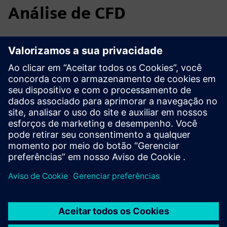
Análise de CFD
Prepare e avalie simulações de fluxo de fluido CFD e
transferência de calor com
O Simcenter INUNDOU
, uma
solução de análise 3D de dinâmica de fluidos
computacional (CFD) completa. Com a integração do
Simcenter FLOEFD ao Designcenter, você pode realizar
análises e executar simulações hipotéticas com assistentes
fáceis de usar que identificam o design ideal logo no início
do processo de design.