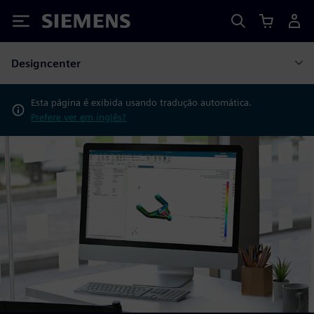
Siemens
Designcenter
Esta página é exibida usando tradução automática.
Prefere ver em inglês?