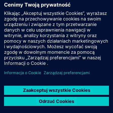
SITRANS LH100
Reliably measure hydrostatic pressure in basins,
canals, and dams. This well probe features a durable
stainless steel housing and ceramic membrane.