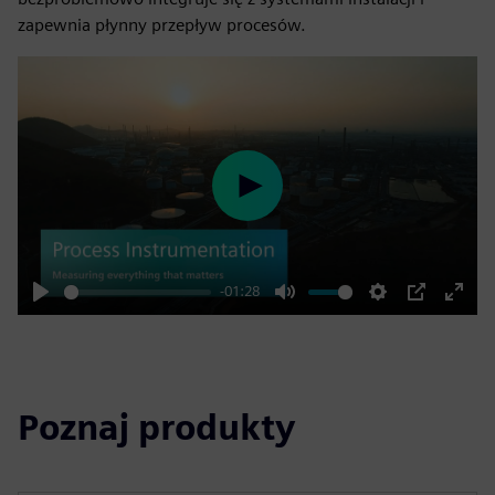
zapewnia płynny przepływ procesów.
Play
-01:28
Play
Mute
Settings
PIP
Enter
fulls
Poznaj produkty