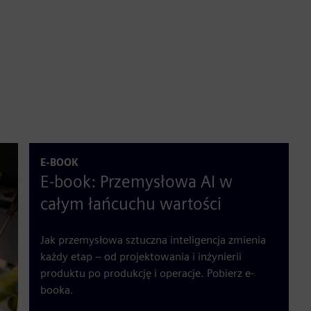
E-BOOK
E-book: Przemysłowa AI w
całym łańcuchu wartości
Jak przemysłowa sztuczna inteligencja zmienia
każdy etap – od projektowania i inżynierii
produktu po produkcję i operacje. Pobierz e-
booka.