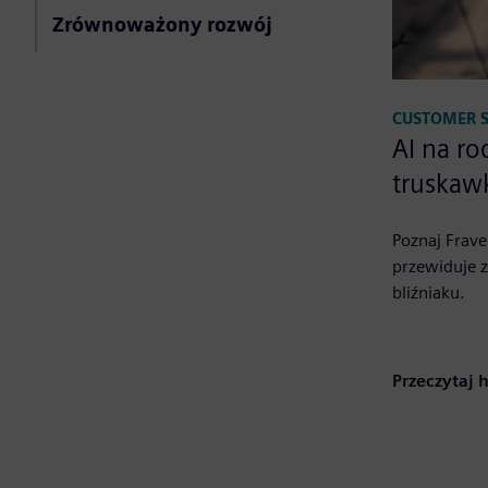
Zrównoważony rozwój
CUSTOMER 
AI na ro
truskaw
Poznaj Frave
przewiduje z
bliźniaku.
Przeczytaj h