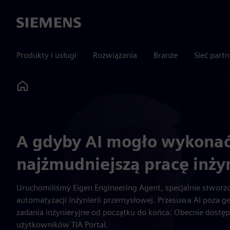
Siemens
Produkty i usługi
Rozwiązania
Branże
Sieć part
Home
A gdyby AI mogło wykona
najżmudniejszą pracę inży
Uruchomiliśmy Eigen Engineering Agent, specjalnie stworzo
automatyzacji inżynierii przemysłowej. Przesuwa AI poza gen
zadania inżynieryjne od początku do końca. Obecnie dostę
użytkowników TIA Portal.