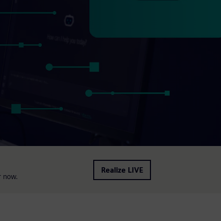
Realize LIVE
r now.