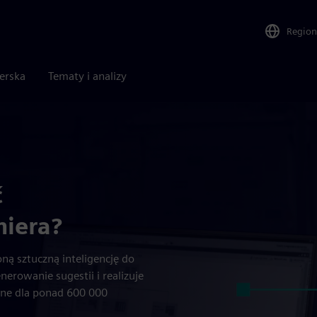
Region
nerska
Tematy i analizy
ć
niera?
ną sztuczną inteligencję do
erowanie sugestii i realizuje
pne dla ponad 600 000