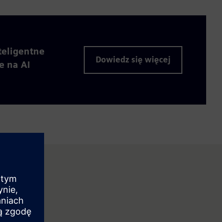
teligentne
Dowiedz się więcej
e na AI