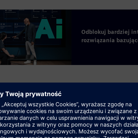
Odblokuj bardziej in
rozwiązania bazując