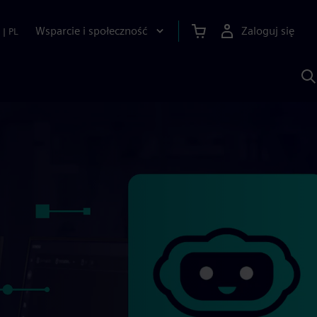
Wsparcie i społeczność
Zaloguj się
|
PL
S
z
p
S
A