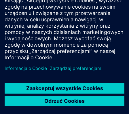
SITRANS FM MAG 3100
This rugged, fully welded electromagnetic flow
sensor delivers precise measurements for demanding
chemical, mining and process industries.