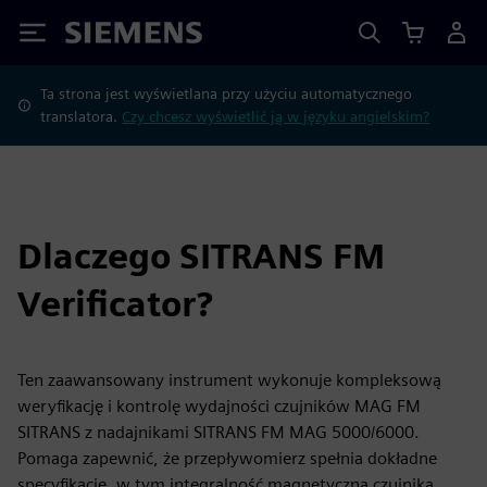
Siemens
Ta strona jest wyświetlana przy użyciu automatycznego
translatora.
Czy chcesz wyświetlić ją w języku angielskim?
Dlaczego SITRANS FM
Verificator?
Ten zaawansowany instrument wykonuje kompleksową
weryfikację i kontrolę wydajności czujników MAG FM
SITRANS z nadajnikami SITRANS FM MAG 5000/6000.
Pomaga zapewnić, że przepływomierz spełnia dokładne
specyfikacje, w tym integralność magnetyczną czujnika,