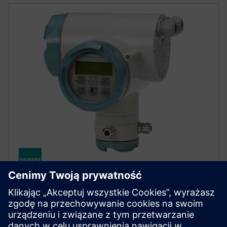
SITRANS FM MAG 6000 I / 6000
I Ex de
Robust electromagnetic flow transmitter for precise