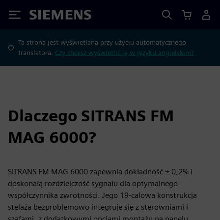
Siemens
Ta strona jest wyświetlana przy użyciu automatycznego
translatora.
Czy chcesz wyświetlić ją w języku angielskim?
Dlaczego SITRANS FM
MAG 6000?
SITRANS FM MAG 6000 zapewnia dokładność ± 0,2% i
doskonałą rozdzielczość sygnału dla optymalnego
współczynnika zwrotności. Jego 19-calowa konstrukcja
stelaża bezproblemowo integruje się z sterowniami i
szafami, z dodatkowymi opcjami montażu na panelu,