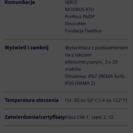
Komunikacja
SERCE
MODBUS RTU
Profibus PA/DP
DeviceNet
Fundacja Fieldbus
Wyświetl i zamknij
Wyświetlacz z podświetleniem
tła z tekstem
alfanumerycznym, 3 x 20
znaków
Obudowa: IP67 (NEMA 4x/6),
IP20 (NEMA 2)
Temperatura otoczenia
Od -20 do 50° C (-4 do 122° F)
Zatwierdzenia/certyfikaty
Klasa CSA 1, część 2, CE