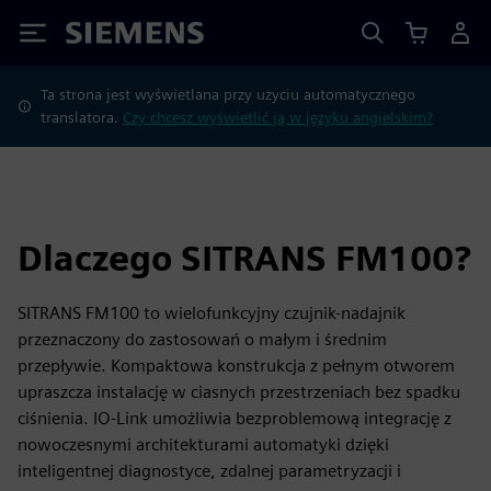
Siemens
Ta strona jest wyświetlana przy użyciu automatycznego
translatora.
Czy chcesz wyświetlić ją w języku angielskim?
Dlaczego SITRANS FM100?
SITRANS FM100 to wielofunkcyjny czujnik-nadajnik
przeznaczony do zastosowań o małym i średnim
przepływie. Kompaktowa konstrukcja z pełnym otworem
upraszcza instalację w ciasnych przestrzeniach bez spadku
ciśnienia. IO-Link umożliwia bezproblemową integrację z
nowoczesnymi architekturami automatyki dzięki
inteligentnej diagnostyce, zdalnej parametryzacji i