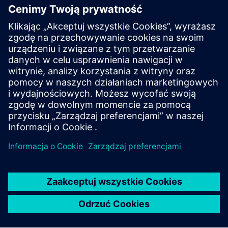
Baza danych obrazów |
Zdjęcia produktów i rysunki
Dane CAx |
Menedżer pobierania CAx
Nagrania wideo |
YouTube
Pomoc
Wsparcie online |
Wszystkie produkty
Wsparcie online |
Forum techniczne
Wsparcie online |
Tworzenie nowej prośby o pomoc
techniczną