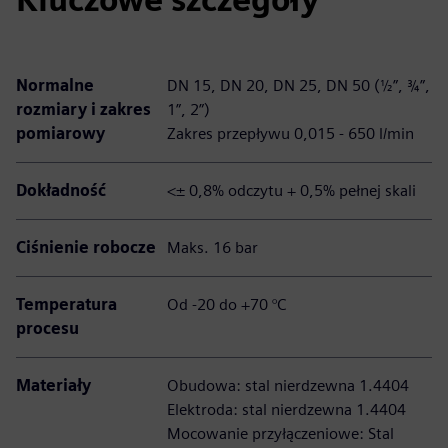
Normalne
DN 15, DN 20, DN 25, DN 50 (½”, ¾”,
rozmiary i zakres
1”, 2”)
pomiarowy
Zakres przepływu 0,015 - 650 l/min
Dokładność
<± 0,8% odczytu + 0,5% pełnej skali
Ciśnienie robocze
Maks. 16 bar
Temperatura
Od -20 do +70 °C
procesu
Materiały
Obudowa: stal nierdzewna 1.4404
Elektroda: stal nierdzewna 1.4404
Mocowanie przyłączeniowe: Stal