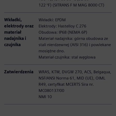
122 °F) (SITRANS F M MAG 8000 CT)
Wkładki,
Wkładki: EPDM
elektrody oraz
Elektrody: Hastelloy C 276
materiał
Obudowa: IP68 (NEMA 6P)
nadajnika i
Materiał nadajnika: górna obudowa ze
czujnika
stali nierdzewnej (AISI 316) i powlekane
mosiężne dno.
Materiał czujnika: stal węglowa
Zatwierdzenia
WRAS, KTW, DVGW 270, ACS, Belgaqua,
NSF/ANSI Norma 61, MID (UE), OIML
R49, certyfikat MCERTS Sira nr.
MC080137/00
NMI 10