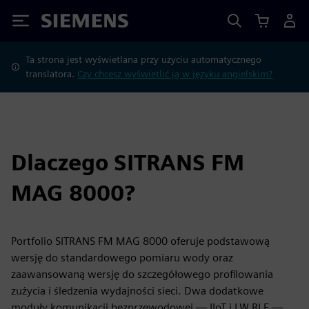
Siemens
Ta strona jest wyświetlana przy użyciu automatycznego
translatora.
Czy chcesz wyświetlić ją w języku angielskim?
Dlaczego SITRANS FM
MAG 8000?
Portfolio SITRANS FM MAG 8000 oferuje podstawową
wersję do standardowego pomiaru wody oraz
zaawansowaną wersję do szczegółowego profilowania
zużycia i śledzenia wydajności sieci. Dwa dodatkowe
moduły komunikacji bezprzewodowej — IIoT i LW BLE —