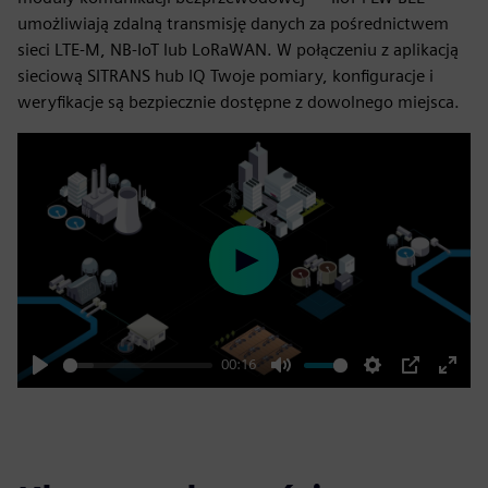
umożliwiają zdalną transmisję danych za pośrednictwem
sieci LTE-M, NB-IoT lub LoRaWAN. W połączeniu z aplikacją
sieciową SITRANS hub IQ Twoje pomiary, konfiguracje i
weryfikacje są bezpiecznie dostępne z dowolnego miejsca.
Play
00:16
Play
Mute
Settings
PIP
Enter
fulls