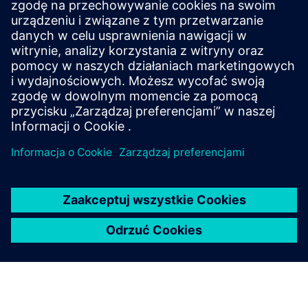
SITRANS mobile IQ
SITRANS mobile IQ is a free app for easy access to
your field devices. Commission, parameterize and
monitor instrumentation via Bluetooth.