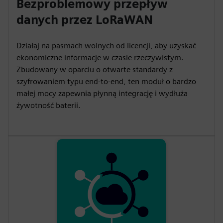
Bezproblemowy przepływ
a
t
t
P
t
danych przez LoRaWAN
y
e
t
e
i
r
Działaj na pasmach wolnych od licencji, aby uzyskać
n
f
ekonomiczne informacje w czasie rzeczywistym.
g
u
Zbudowany w oparciu o otwarte standardy z
s
l
szyfrowaniem typu end-to-end, ten moduł o bardzo
l
małej mocy zapewnia płynną integrację i wydłuża
żywotność baterii.
s
c
r
e
e
n