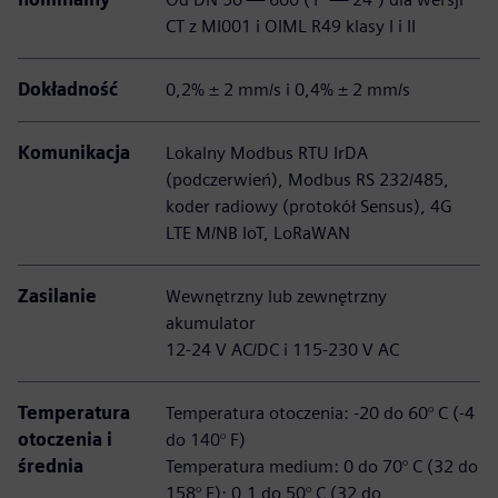
CT z MI001 i OIML R49 klasy I i II
Dokładność
0,2% ± 2 mm/s i 0,4% ± 2 mm/s
Komunikacja
Lokalny Modbus RTU IrDA
(podczerwień), Modbus RS 232/485,
koder radiowy (protokół Sensus), 4G
LTE M/NB IoT, LoRaWAN
Zasilanie
Wewnętrzny lub zewnętrzny
akumulator
12-24 V AC/DC i 115-230 V AC
Temperatura
Temperatura otoczenia: -20 do 60° C (-4
otoczenia i
do 140° F)
średnia
Temperatura medium: 0 do 70° C (32 do
158° F); 0,1 do 50° C (32 do