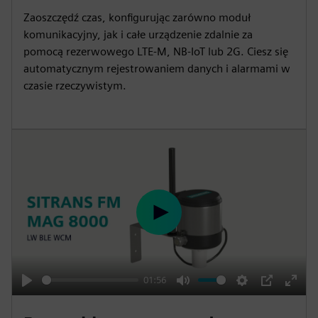
i
r
Zaoszczędź czas, konfigurując zarówno moduł
n
f
komunikacyjny, jak i całe urządzenie zdalnie za
g
u
pomocą rezerwowego LTE-M, NB-IoT lub 2G. Ciesz się
s
l
automatycznym rejestrowaniem danych i alarmami w
l
czasie rzeczywistym.
s
c
r
e
e
n
P
l
a
y
01:56
P
M
S
P
E
l
u
e
I
n